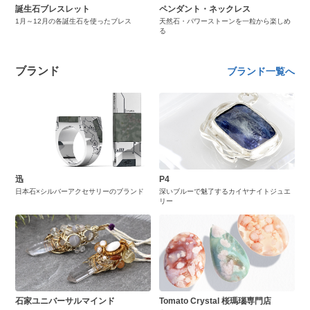
誕生石ブレスレット
ペンダント・ネックレス
1月～12月の各誕生石を使ったブレス
天然石・パワーストーンを一粒から楽しめ
る
ブランド
ブランド一覧へ
迅
P4
日本石×シルバーアクセサリーのブランド
深いブルーで魅了するカイヤナイトジュエ
リー
石家ユニバーサルマインド
Tomato Crystal 桜瑪瑙専門店