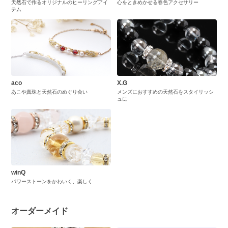
天然石で作るオリジナルのヒーリングアイ
心をときめかせる春色アクセサリー
テム
aco
X.G
あこや真珠と天然石のめぐり会い
メンズにおすすめの天然石をスタイリッシ
ュに
winQ
パワーストーンをかわいく、楽しく
オーダーメイド