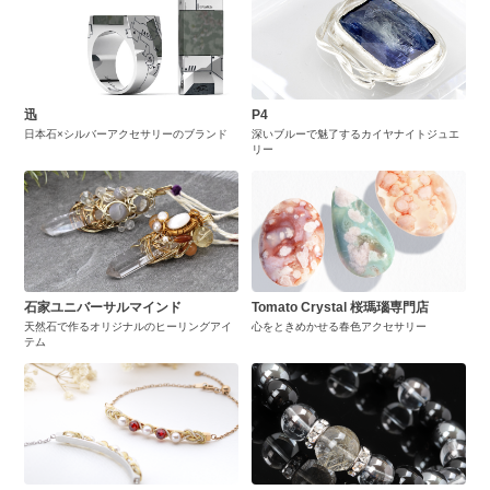
迅
P4
日本石×シルバーアクセサリーのブランド
深いブルーで魅了するカイヤナイトジュエ
リー
石家ユニバーサルマインド
Tomato Crystal 桜瑪瑙専門店
天然石で作るオリジナルのヒーリングアイ
心をときめかせる春色アクセサリー
テム