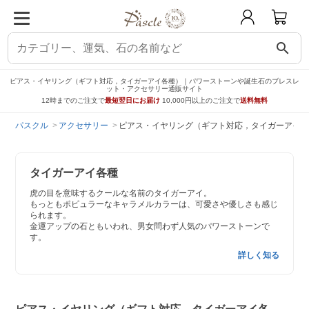
search
ピアス・イヤリング（ギフト対応，タイガーアイ各種）｜パワーストーンや誕生石のブレスレ
ット・アクセサリー通販サイト
12時までのご注文で
最短翌日にお届け
10,000円以上のご注文で
送料無料
パスクル
アクセサリー
ピアス・イヤリング（ギフト対応，タイガーアイ各
タイガーアイ各種
虎の目を意味するクールな名前のタイガーアイ。
もっともポピュラーなキャラメルカラーは、可愛さや優しさも感じ
られます。
金運アップの石ともいわれ、男女問わず人気のパワーストーンで
す。
詳しく知る