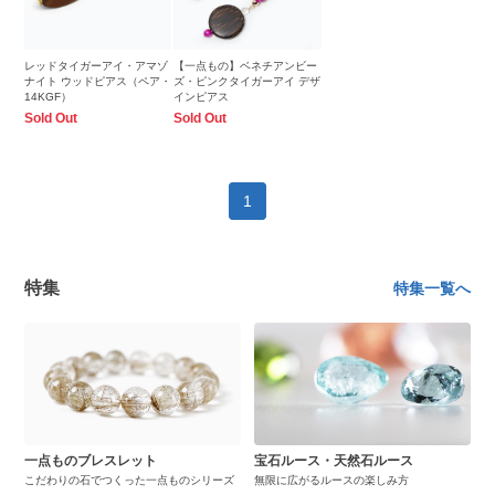
レッドタイガーアイ・アマゾ
【一点もの】ベネチアンビー
ナイト ウッドピアス（ペア・
ズ・ピンクタイガーアイ デザ
14KGF）
インピアス
Sold Out
Sold Out
1
特集
特集一覧へ
一点ものブレスレット
宝石ルース・天然石ルース
こだわりの石でつくった一点ものシリーズ
無限に広がるルースの楽しみ方