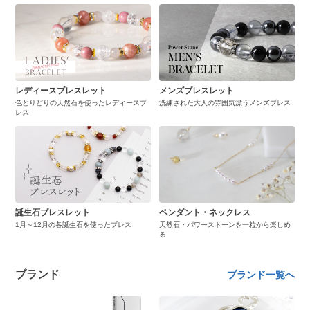
レディースブレスレット
メンズブレスレット
色とりどりの天然石を使ったレディースブ
洗練された大人の雰囲気漂うメンズブレス
レス
誕生石ブレスレット
ペンダント・ネックレス
1月～12月の各誕生石を使ったブレス
天然石・パワーストーンを一粒から楽しめ
る
ブランド
ブランド一覧へ