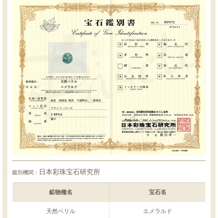
日本彩珠宝石研究所
鑑別機関：
鉱物種名
宝石名
天然ベリル
エメラルド