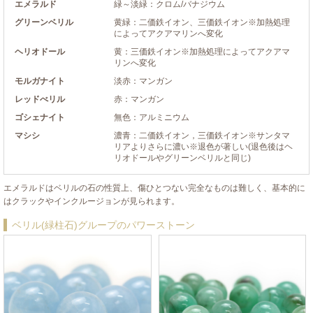
エメラルド
緑～淡緑：クロム/バナジウム
グリーンベリル
黄緑：二価鉄イオン、三価鉄イオン※加熱処理
によってアクアマリンへ変化
ヘリオドール
黄：三価鉄イオン※加熱処理によってアクアマ
リンへ変化
モルガナイト
淡赤：マンガン
レッドべリル
赤：マンガン
ゴシェナイト
無色：アルミニウム
マシシ
濃青：二価鉄イオン，三価鉄イオン※サンタマ
リアよりさらに濃い※退色が著しい(退色後はヘ
リオドールやグリーンベリルと同じ)
エメラルドはベリルの石の性質上、傷ひとつない完全なものは難しく、基本的に
はクラックやインクルージョンが見られます。
ベリル(緑柱石)グループのパワーストーン