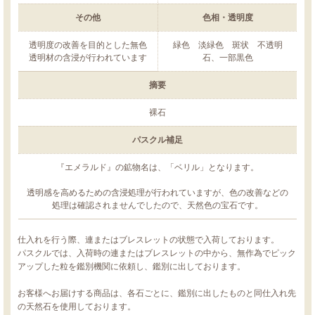
その他
色相・透明度
透明度の改善を目的とした無色
緑色 淡緑色 斑状 不透明
透明材の含浸が行われています
石、一部黒色
摘要
裸石
パスクル補足
『エメラルド』の鉱物名は、「ベリル」となります。
透明感を高めるための含浸処理が行われていますが、色の改善などの
処理は確認されませんでしたので、天然色の宝石です。
仕入れを行う際、連またはブレスレットの状態で入荷しております。
パスクルでは、入荷時の連またはブレスレットの中から、無作為でピック
アップした粒を鑑別機関に依頼し、鑑別に出しております。
お客様へお届けする商品は、各石ごとに、鑑別に出したものと同仕入れ先
の天然石を使用しております。