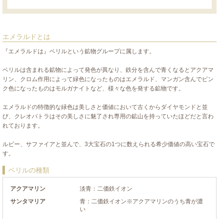
エメラルドとは
『エメラルドは』ベリルという鉱物グループに属します。
ベリルは含まれる鉱物によって発色が異なり、鉄分を含んで青くなるとアクアマ
リン、クロム作用によって緑色になったものはエメラルド、マンガン含んでピン
ク色になったものはモルガナイトなど、様々な色を発する鉱物です。
エメラルドの特徴的な緑色は美しさと価値において古くからダイヤモンドと並
び、クレオパトラはその美しさに魅了され専用の鉱山を持っていたほどだと言わ
れております。
ルビー、サファイアと並んで、3大宝石の1つに数えられる希少価値の高い宝石で
す。
ベリルの種類
アクアマリン
淡青：二価鉄イオン
サンタマリア
青：二価鉄イオン※アクアマリンのうち青が濃
い