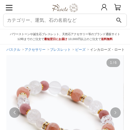
search
パワーストーンや誕生石ブレスレット、天然石アクセサリー等のブランド通販サイト
12時までのご注文で
最短翌日にお届け
10,000円以上のご注文で
送料無料
パスクル
アクセサリー
ブレスレット
ビーズ
インカローズ・ロードナ
1
/
6