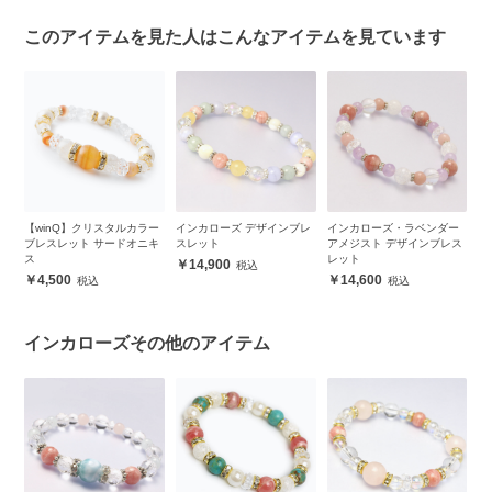
このアイテムを見た人はこんなアイテムを見ています
ォ
【winQ】クリスタルカラー
インカローズ デザインブレ
インカローズ・ラベンダー
ラ
ト
ブレスレット サードオニキ
スレット
アメジスト デザインブレス
ン
ス
レット
レ
14,900
4,500
14,600
インカローズその他のアイテム