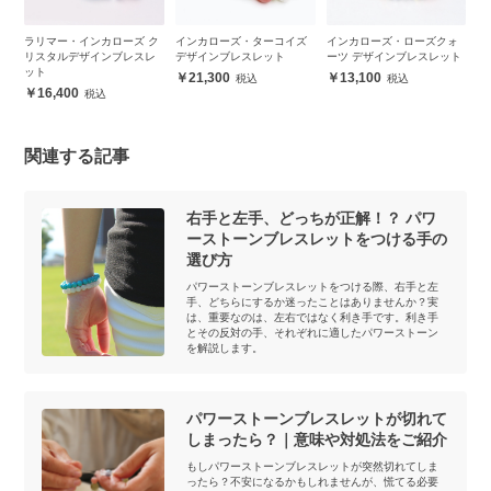
）
ラリマー・インカローズ ク
インカローズ・ターコイズ
インカローズ・ローズクォ
イ
ィ
リスタルデザインブレスレ
デザインブレスレット
ーツ デザインブレスレット
ア
ット
レ
21,300
13,100
16,400
関連する記事
右手と左手、どっちが正解！？ パワ
ーストーンブレスレットをつける手の
選び方
パワーストーンブレスレットをつける際、右手と左
手、どちらにするか迷ったことはありませんか？実
は、重要なのは、左右ではなく利き手です。利き手
とその反対の手、それぞれに適したパワーストーン
を解説します。
パワーストーンブレスレットが切れて
しまったら？｜意味や対処法をご紹介
もしパワーストーンブレスレットが突然切れてしま
ったら？不安になるかもしれませんが、慌てる必要