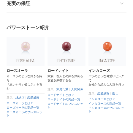
充実の保証
パワーストーン紹介
4
ローズオーラ
ロードナイト
インカローズ
ク
と
オーロラのような輝きを持
家族、友人との絆を深める
バラのような可愛いピンク
ち
友愛を象徴する石
で
あ
「思いやり」優しさ」を育
女性から絶大な人気を持つ
れ
む
世
運気：
家庭円満
｜
人間関係
ー
運気：
恋愛成就
｜
癒し
ロードナイトとは？
運気：
縁結び
｜
恋愛成就
インカローズとは？
ロードナイトの商品一覧
運
ローズオーラとは？
インカローズの商品一覧
ロードナイトのブレスレッ
ト
ローズオーラの商品一覧
ク
ッ
インカローズのブレスレッ
は
ト
ローズオーラのブレスレッ
ト
ク
品
ク
レ