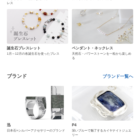
レス
誕生石ブレスレット
ペンダント・ネックレス
1月～12月の各誕生石を使ったブレス
天然石・パワーストーンを一粒から楽しめ
る
ブランド
ブランド一覧へ
迅
P4
日本石×シルバーアクセサリーのブランド
深いブルーで魅了するカイヤナイトジュエ
リー