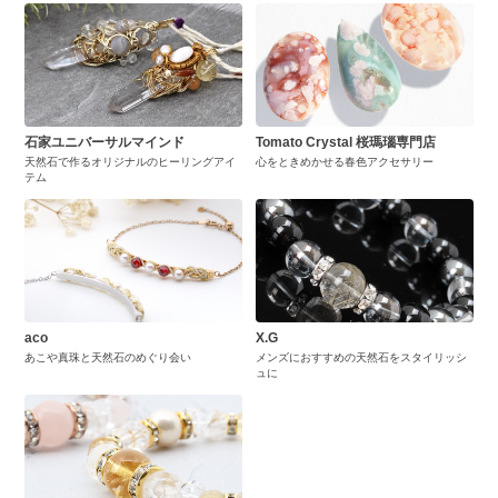
石家ユニバーサルマインド
Tomato Crystal 桜瑪瑙専門店
天然石で作るオリジナルのヒーリングアイ
心をときめかせる春色アクセサリー
テム
aco
X.G
あこや真珠と天然石のめぐり会い
メンズにおすすめの天然石をスタイリッシ
ュに