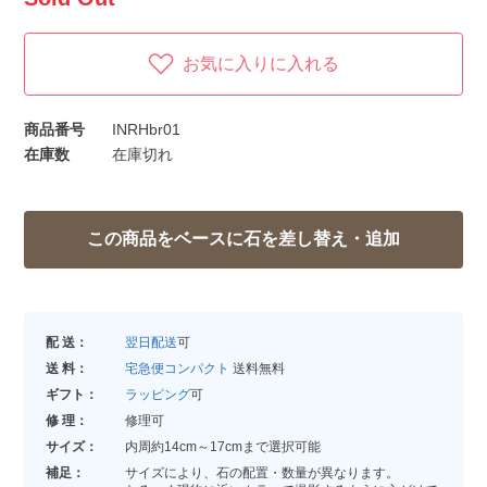
お気に入りに入れる
商品番号
INRHbr01
在庫数
在庫切れ
配 送：
翌日配送
可
送 料：
宅急便コンパクト
送料無料
ギフト：
ラッピング
可
修 理：
修理可
サイズ：
内周約14cm～17cmまで選択可能
補足：
サイズにより、石の配置・数量が異なります。