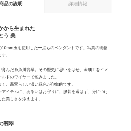
商品の説明
詳細情報
かから生まれた
とう 美
の10mm玉を使用した一点ものペンダントです。写真の現物
ます。
が育んだ糸魚川翡翠。その歴史に思いをはせ、金細工をイメ
ールドのワイヤーで包みました。
なく、翡翠らしい濃い緑色が印象的です。
ンアイテムに、あるいはお守りに。服装を選ばず、身につけ
した美しさを添えます。
の翡翠