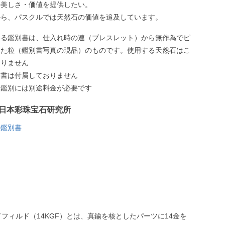
の美しさ・価値を提供したい。
から、パスクルでは天然石の価値を追及しています。
いる鑑別書は、仕入れ時の連（ブレスレット）から無作為でピ
した粒（鑑別書写真の現品）のものです。使用する天然石はこ
ありません
別書は付属しておりません
う鑑別には別途料金が必要です
日本彩珠宝石研究所
の鑑別書
ドフィルド（14KGF）とは、真鍮を核としたパーツに14金を