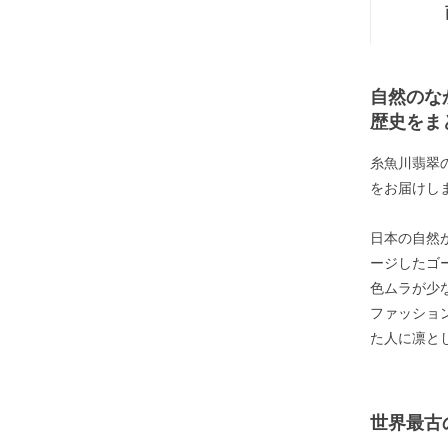
自然のな
歴史をま
糸魚川翡翠
をお届けし
日本の自然
ージしたゴ
色ムラが少
ファッショ
た人に凛と
世界最古