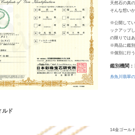
天然石の真
そんな想い
※公開して
ックアップ
の限りでは
※商品に鑑
※個別に行
鑑別機関：
糸魚川翡翠
ィルド
14金ゴール