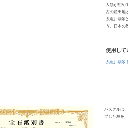
人類が初め
古の産出地
糸魚川翡翠
う、日本の
使用して
糸魚川翡翠 
パスクルは
プした粒を