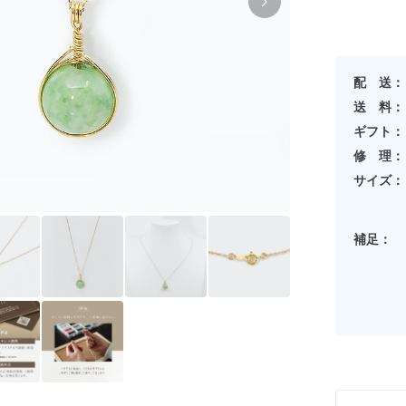
配 送：
送 料：
ギフト：
修 理：
サイズ：
補足：