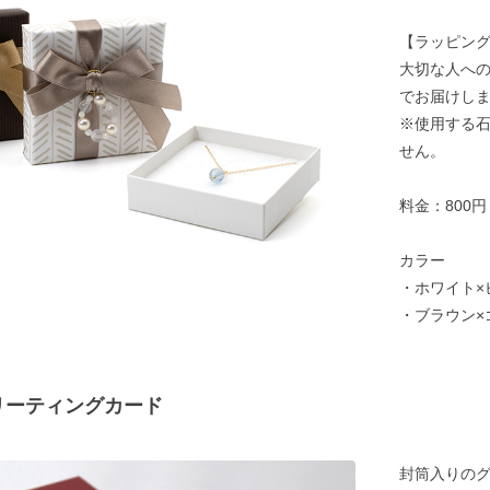
【ラッピン
大切な人へ
でお届けし
※使用する
せん。
料金：800
カラー
・ホワイト×
・ブラウン×
リーティングカード
封筒入りの