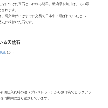
て身につけた宝石といわれる翡翠。新潟県糸魚川は、その最
とされます。
は、縄文時代にはすでに交易で日本中に運ばれていたとい
歴史に根付いた石です。
いる天然石
深緑
10mm
、初回仕入れ時の連（ブレスレット）から無作為でピックアッ
、専門機関に送り鑑別しています。