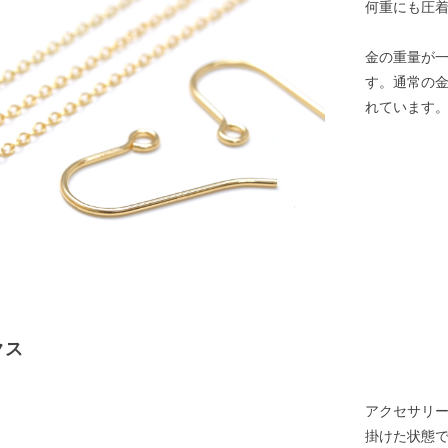
何重にも圧
金の重量が
す。通常の
れています
クス
アクセサリ
掛けた状態