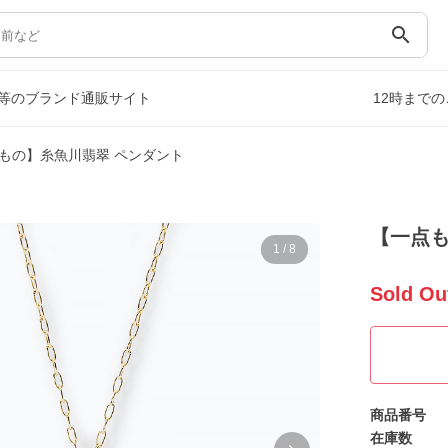
search
等のブランド通販サイト
12時まで
もの】糸魚川翡翠 ペンダント
【一点も
1
/
8
Sold Ou
商品番号
在庫数