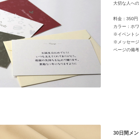
大切な人へ
料金：350
カラー：ホ
※イベント
※メッセージ
ページの備
30日間メ