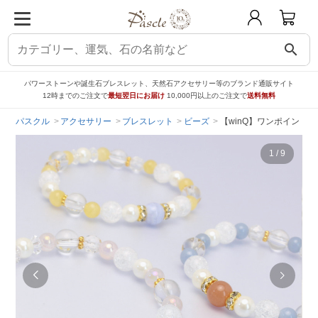
search
パワーストーンや誕生石ブレスレット、天然石アクセサリー等のブランド通販サイト
12時までのご注文で
最短翌日にお届け
10,000円以上のご注文で
送料無料
パスクル
アクセサリー
ブレスレット
ビーズ
【winQ】ワンポイント
1
/
9