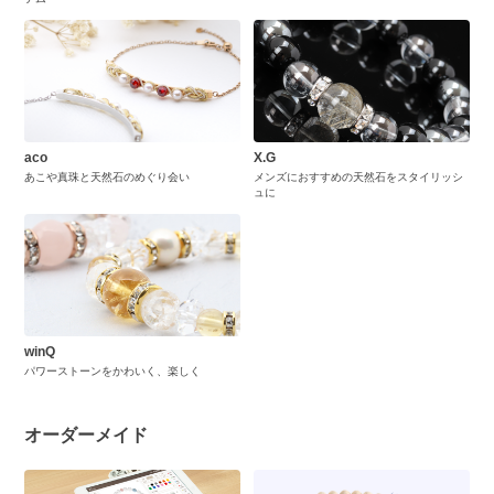
aco
X.G
あこや真珠と天然石のめぐり会い
メンズにおすすめの天然石をスタイリッシ
ュに
winQ
パワーストーンをかわいく、楽しく
オーダーメイド