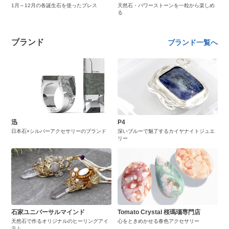
1月～12月の各誕生石を使ったブレス
天然石・パワーストーンを一粒から楽しめ
る
ブランド
ブランド一覧へ
迅
P4
日本石×シルバーアクセサリーのブランド
深いブルーで魅了するカイヤナイトジュエ
リー
石家ユニバーサルマインド
Tomato Crystal 桜瑪瑙専門店
天然石で作るオリジナルのヒーリングアイ
心をときめかせる春色アクセサリー
テム