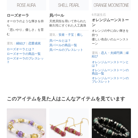
6月誕生石
ニ
ローズオーラ
貝パール
エ
オレンジムーンストー
オーロラのような輝きを持
天然貝殻を用いて作られた
「
ン
ち
耐久性にすぐれた人工真珠
て
「思いやり」優しさ」を育
優
ス
オレンジの中に白い輝きを
む
運気：
安産・子宝
｜
癒し
持つ
運
優しい色合いのムーンスト
貝パールとは？
運気：
縁結び
｜
恋愛成就
ーン
エ
貝パールの商品一覧
ローズオーラとは？
エ
と
貝パールのブレスレット
運気：
恋人・夫婦円満
｜
縁
ローズオーラの商品一覧
エ
結び
ッ
の
ローズオーラのブレスレッ
ト
オレンジムーンストーンと
は？
の
オレンジムーンストーンの
商品一覧
オレンジムーンストーンの
ブレスレット
このアイテムを見た人はこんなアイテムを見ています