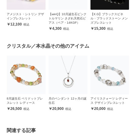
ア
アメジスト・シトリン デザ
【winQ】10月誕生石ピンク
【X.G】ブラックスピネ
干
インブレスレット
トルマリン さざれ天然石ピ
ル・ブラッドストーン メン
プ
アス（ペア・14KGF）
ズブレスレット
12,100
4,300
15,300
クリスタル／本水晶その他のアイテム
誕
8月誕生石 ペリドットブレ
月のペンダント 12ヶ月の誕
アイリスクォーツ レディー
4
スレット レディース
生石
ス デザインブレスレット
ス
26,500
20,900
20,000
関連する記事