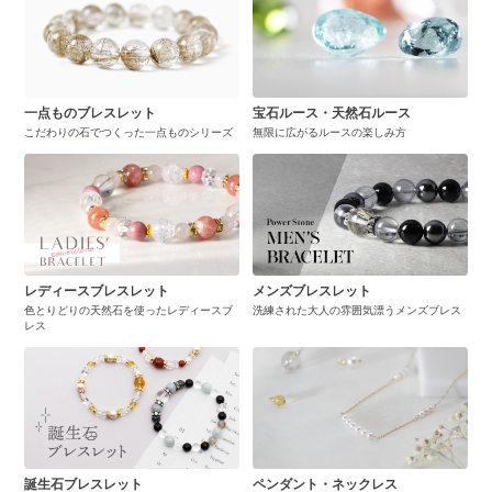
一点ものブレスレット
宝石ルース・天然石ルース
こだわりの石でつくった一点ものシリーズ
無限に広がるルースの楽しみ方
レディースブレスレット
メンズブレスレット
色とりどりの天然石を使ったレディースブ
洗練された大人の雰囲気漂うメンズブレス
レス
誕生石ブレスレット
ペンダント・ネックレス