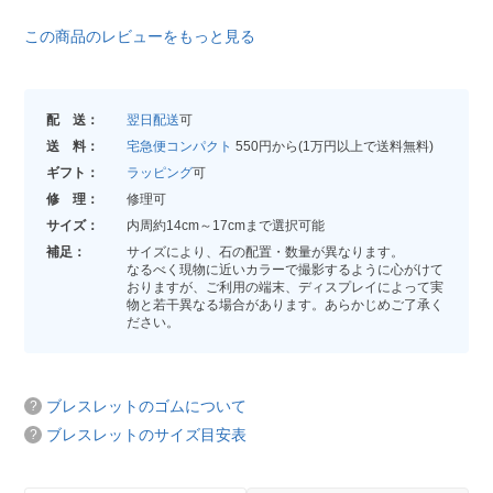
この商品のレビューをもっと見る
配 送：
翌日配送
可
送 料：
宅急便コンパクト
550円から(1万円以上で送料無料)
ギフト：
ラッピング
可
修 理：
修理可
サイズ：
内周約14cm～17cmまで選択可能
補足：
サイズにより、石の配置・数量が異なります。
なるべく現物に近いカラーで撮影するように心がけて
おりますが、ご利用の端末、ディスプレイによって実
物と若干異なる場合があります。あらかじめご了承く
ださい。
ブレスレットのゴムについて
ブレスレットのサイズ目安表