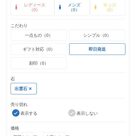
レディース
メンズ
キッズ
（0）
（0）
（0）
こだわり
一点もの（0）
シンプル（0）
ギフト対応（0）
即日発送
刻印（0）
石
出雲石
売り切れ
表示する
表示しない
価格