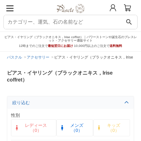
search
ピアス・イヤリング（ブラックオニキス，Irise coffret）｜パワーストーンや誕生石のブレスレ
ット・アクセサリー通販サイト
12時までのご注文で
最短翌日にお届け
10,000円以上のご注文で
送料無料
パスクル
アクセサリー
ピアス・イヤリング（ブラックオニキス，Irise coffr
ピアス・イヤリング（ブラックオニキス，Irise
coffret）
絞り込む
性別
レディース
メンズ
キッズ
（0）
（0）
（0）