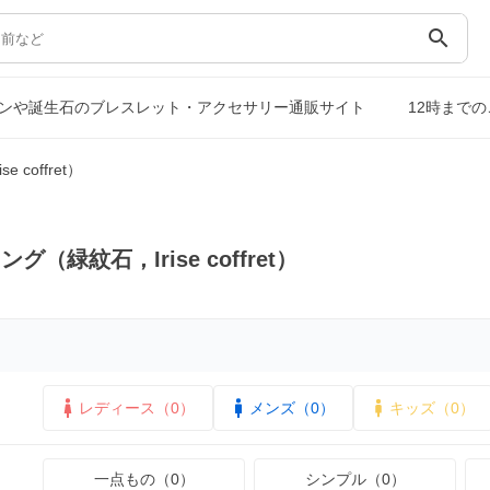
search
ーストーンや誕生石のブレスレット・アクセサリー通販サイト
12時まで
coffret）
（緑紋石，Irise coffret）
レディース（0）
メンズ（0）
キッズ（0）
一点もの（0）
シンプル（0）