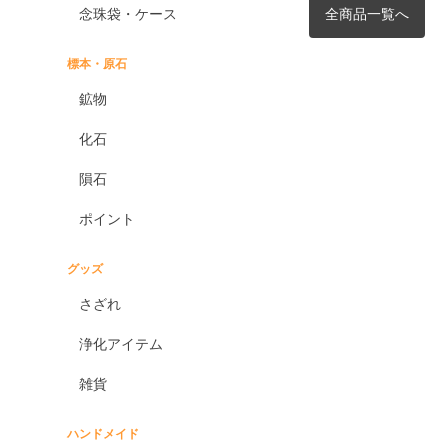
念珠袋・ケース
全商品一覧へ
標本・原石
鉱物
化石
隕石
ポイント
グッズ
さざれ
浄化アイテム
雑貨
ハンドメイド