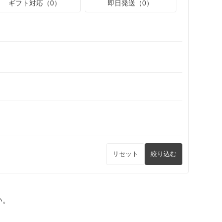
ギフト対応（0）
即日発送（0）
リセット
絞り込む
い。