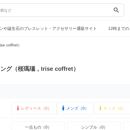
search
ーストーンや誕生石のブレスレット・アクセサリー通販サイト
12時まで
coffret）
（桜瑪瑙，Irise coffret）
レディース（0）
メンズ（0）
キッズ（0）
一点もの（0）
シンプル（0）