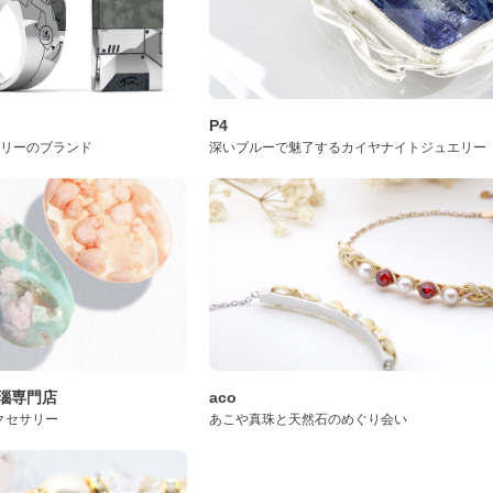
P4
サリーのブランド
深いブルーで魅了するカイヤナイトジュエリー
桜瑪瑙専門店
aco
クセサリー
あこや真珠と天然石のめぐり会い