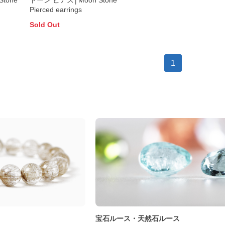
tone
トーン ピアス│Moon Stone
Pierced earrings
Sold Out
1
ト
宝石ルース・天然石ルース