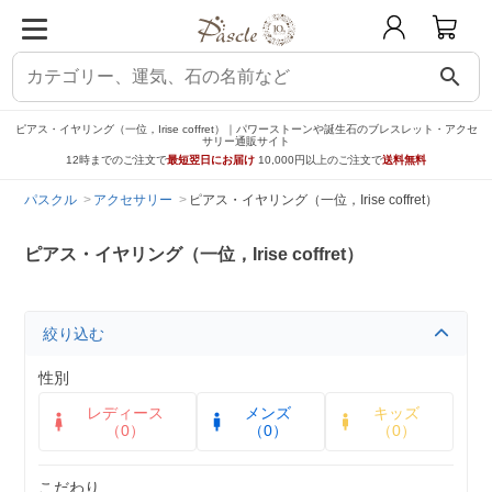
search
ピアス・イヤリング（一位，Irise coffret）｜パワーストーンや誕生石のブレスレット・アクセ
サリー通販サイト
12時までのご注文で
最短翌日にお届け
10,000円以上のご注文で
送料無料
パスクル
アクセサリー
ピアス・イヤリング（一位，Irise coffret）
ピアス・イヤリング（一位，Irise coffret）
絞り込む
性別
レディース
メンズ
キッズ
（0）
（0）
（0）
こだわり