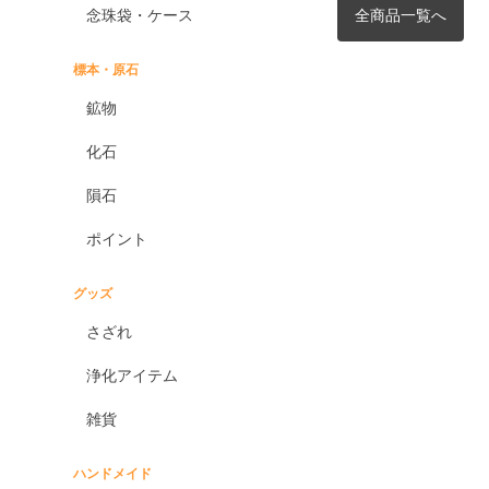
念珠袋・ケース
全商品一覧へ
標本・原石
鉱物
化石
隕石
ポイント
グッズ
さざれ
浄化アイテム
雑貨
ハンドメイド