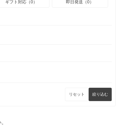
ギフト対応（0）
即日発送（0）
リセット
絞り込む
い。