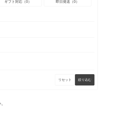
ギフト対応（0）
即日発送（0）
リセット
絞り込む
い。