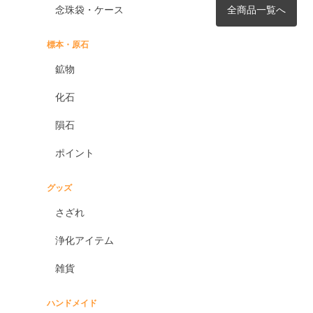
念珠袋・ケース
全商品一覧へ
標本・原石
鉱物
化石
隕石
ポイント
グッズ
さざれ
浄化アイテム
雑貨
ハンドメイド