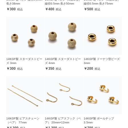
長さ38mm
線径0.5mm 長さ50mm
線径0.5mm 長さ75mm
300
400
500
14KGF製 スターダストビー
14KGF製 スターダストビー
14KGF製 ドーナツ型ビーズ
ズ 3mm
ズ 4mm
3mm
300
350
200
14KGF製 ピアスチェーン
14KGF製 ピアスフック（ペ
14KGF製 ボールチップ
（ペア） 77mm
ア） 20mm×12mm
3.5mm
4,300
1,300
700