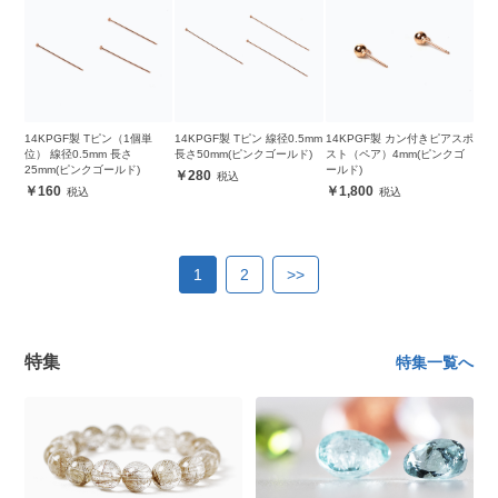
14KPGF製 Tピン（1個単
14KPGF製 Tピン 線径0.5mm
14KPGF製 カン付きピアスポ
位） 線径0.5mm 長さ
長さ50mm(ピンクゴールド)
スト（ペア）4mm(ピンクゴ
25mm(ピンクゴールド)
ールド)
280
160
1,800
1
2
>>
特集
特集一覧へ