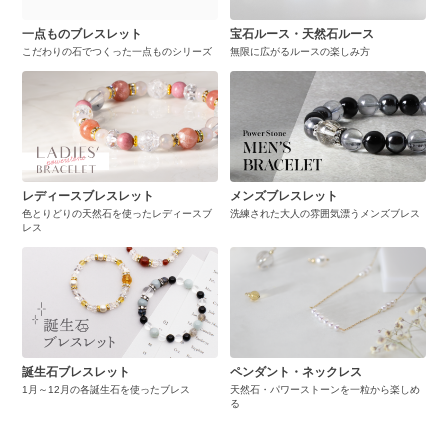
一点ものブレスレット
宝石ルース・天然石ルース
こだわりの石でつくった一点ものシリーズ
無限に広がるルースの楽しみ方
レディースブレスレット
メンズブレスレット
色とりどりの天然石を使ったレディースブ
洗練された大人の雰囲気漂うメンズブレス
レス
誕生石ブレスレット
ペンダント・ネックレス
1月～12月の各誕生石を使ったブレス
天然石・パワーストーンを一粒から楽しめ
る