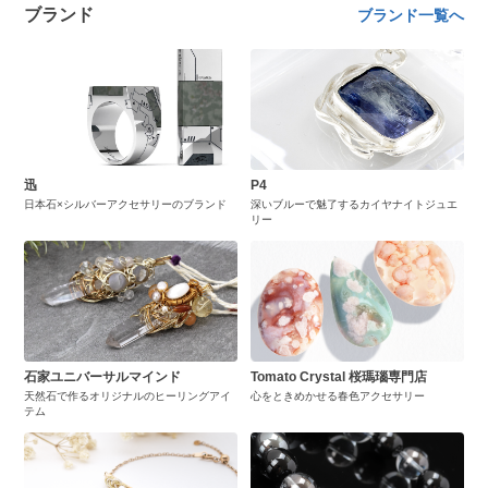
ブランド
ブランド一覧へ
迅
P4
日本石×シルバーアクセサリーのブランド
深いブルーで魅了するカイヤナイトジュエ
リー
石家ユニバーサルマインド
Tomato Crystal 桜瑪瑙専門店
天然石で作るオリジナルのヒーリングアイ
心をときめかせる春色アクセサリー
テム