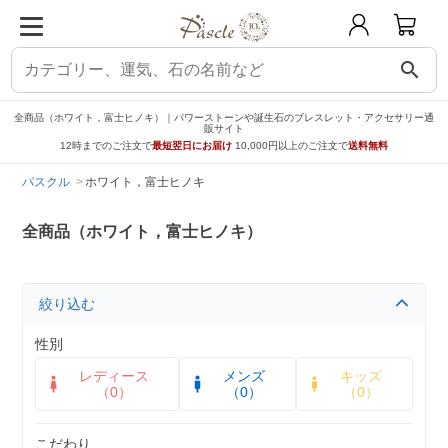
search
全商品（ホワイト，富士ヒノキ）｜パワーストーンや誕生石のブレスレット・アクセサリー通
販サイト
12時までのご注文で
最短翌日にお届け
10,000円以上のご注文で
送料無料
パスクル
ホワイト，富士ヒノキ
全商品（ホワイト，富士ヒノキ）
絞り込む
性別
レディース
メンズ
キッズ
（0）
（0）
（0）
こだわり