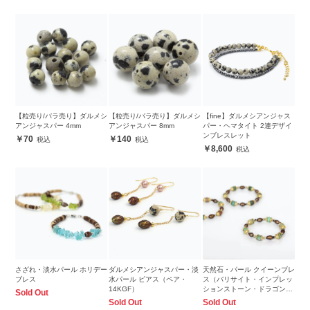
【粒売り/バラ売り】ダルメシ
【粒売り/バラ売り】ダルメシ
【fine】ダルメシアンジャス
アンジャスパー 4mm
アンジャスパー 8mm
パー・ヘマタイト 2連デザイ
ンブレスレット
70
140
8,600
さざれ・淡水パール ホリデー
ダルメシアンジャスパー・淡
天然石・パール クイーンブレ
ブレス
水パール ピアス（ペア・
ス（バリサイト・インプレッ
14KGF）
ションストーン・ドラゴンブ
Sold Out
ラッドジャスパー）
Sold Out
Sold Out