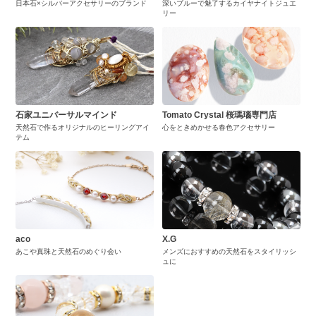
日本石×シルバーアクセサリーのブランド
深いブルーで魅了するカイヤナイトジュエ
リー
石家ユニバーサルマインド
Tomato Crystal 桜瑪瑙専門店
天然石で作るオリジナルのヒーリングアイ
心をときめかせる春色アクセサリー
テム
aco
X.G
あこや真珠と天然石のめぐり会い
メンズにおすすめの天然石をスタイリッシ
ュに