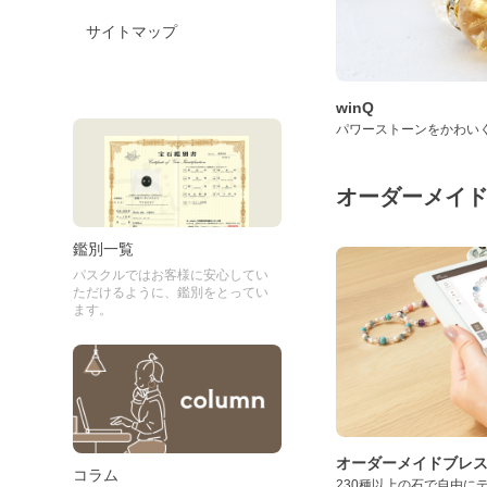
サイトマップ
winQ
パワーストーンをかわい
オーダーメイ
鑑別一覧
パスクルではお客様に安心してい
ただけるように、鑑別をとってい
ます。
オーダーメイドブレ
コラム
230種以上の石で自由に