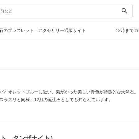
search
石のブレスレット・アクセサリー通販サイト
12時まで
バイオレットブルーに近い、紫がかった美しい青色が特徴的な天然石。
スラズリと同様、12月の誕生石としても知られています。
イト，タンザナイト）