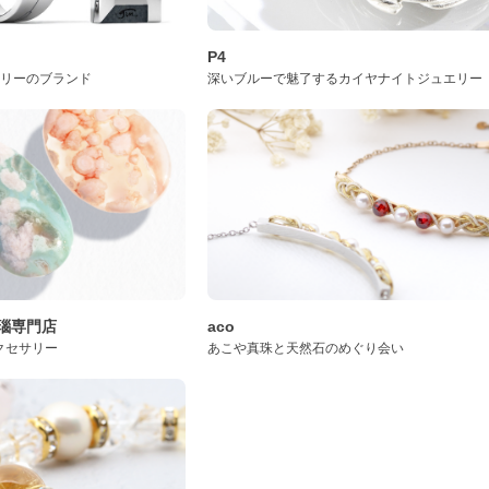
P4
サリーのブランド
深いブルーで魅了するカイヤナイトジュエリー
桜瑪瑙専門店
aco
クセサリー
あこや真珠と天然石のめぐり会い