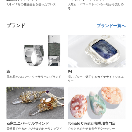
1月～12月の各誕生石を使ったブレス
天然石・パワーストーンを一粒から楽しめ
る
ブランド
ブランド一覧へ
迅
P4
日本石×シルバーアクセサリーのブランド
深いブルーで魅了するカイヤナイトジュエ
リー
石家ユニバーサルマインド
Tomato Crystal 桜瑪瑙専門店
天然石で作るオリジナルのヒーリングアイ
心をときめかせる春色アクセサリー