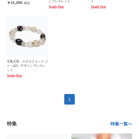
ンブレスレット
ト
31,300
Sold Out
Sold Out
宝瓶天珠・ルチルクォ―ツ ジ
ー（dZi）デザインブレスレ
ット
Sold Out
1
特集
特集一覧へ