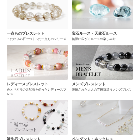
一点ものブレスレット
宝石ルース・天然石ルース
こだわりの石でつくった一点ものシリーズ
無限に広がるルースの楽しみ方
レディースブレスレット
メンズブレスレット
色とりどりの天然石を使ったレディースブ
洗練された大人の雰囲気漂うメンズブレス
レス
誕生石ブレスレット
ペンダント・ネックレス