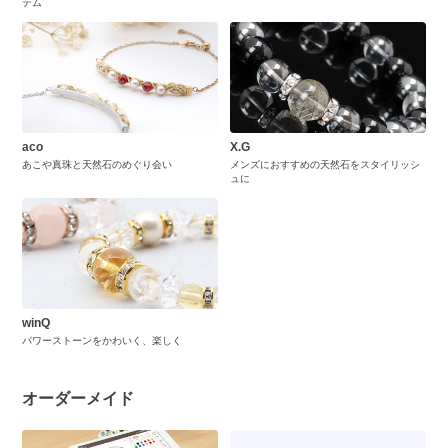
テム
aco
X.G
あこや真珠と天然石のめぐり会い
メンズにおすすめの天然石をスタイリッシ
ュに
winQ
パワーストーンをかわいく、楽しく
オーダーメイド