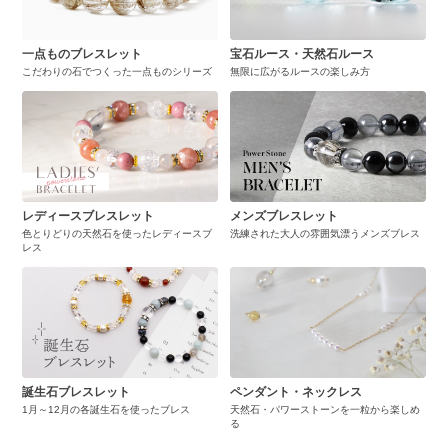
一点ものブレスレット
宝石ルース・天然石ルース
こだわりの石でつくった一点ものシリーズ
無限に広がるルースの楽しみ方
レディースブレスレット
メンズブレスレット
色とりどりの天然石を使ったレディースブ
洗練された大人の雰囲気漂うメンズブレス
レス
誕生石ブレスレット
ペンダント・ネックレス
1月～12月の各誕生石を使ったブレス
天然石・パワーストーンを一粒から楽しめ
る