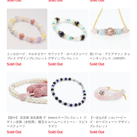
Sold Out
Sold Out
Sold Out
インカローズ・マルチカラー
サファイア・ローズクォーツ
貝パール・アクアマリン チェ
ブレス デザインブレスレット
デザインブレスレット
ーンネックレス（14KGF）
Sold Out
Sold Out
Sold Out
【彩や】 京念珠 淡水真珠 デ
4mmカラーブレスレット ブ
【一点もの】シルバービー
ザイン念珠（女性用） 親玉ロ
ルームーンストーン・ラピス
ズ・ローズクォーツ デザイン
ーズクォーツ
ラズリ
ブレスレット
Sold Out
Sold Out
Sold Out