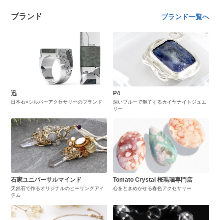
ブランド
ブランド一覧へ
迅
P4
日本石×シルバーアクセサリーのブランド
深いブルーで魅了するカイヤナイトジュエ
リー
石家ユニバーサルマインド
Tomato Crystal 桜瑪瑙専門店
天然石で作るオリジナルのヒーリングアイ
心をときめかせる春色アクセサリー
テム