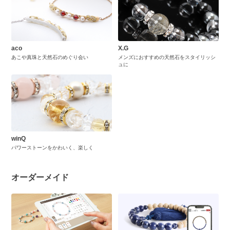
aco
X.G
あこや真珠と天然石のめぐり会い
メンズにおすすめの天然石をスタイリッシ
ュに
winQ
パワーストーンをかわいく、楽しく
オーダーメイド