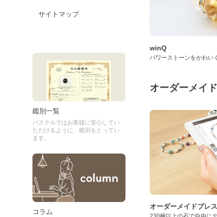
サイトマップ
winQ
パワーストーンをかわい
オーダーメイ
鑑別一覧
パスクルではお客様に安心してい
ただけるように、鑑別をとってい
ます。
オーダーメイドブレ
コラム
230種以上の石で自由に