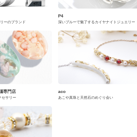
P4
サリーのブランド
深いブルーで魅了するカイヤナイトジュエリー
桜瑪瑙専門店
aco
クセサリー
あこや真珠と天然石のめぐり会い