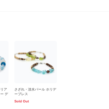
マリア
さざれ・淡水パール ホリデ
ー デ
ーブレス
Sold Out