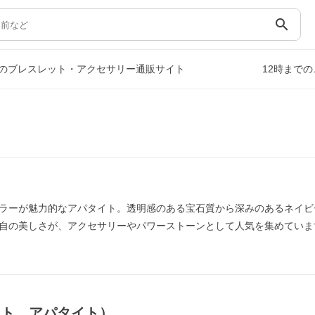
search
のブレスレット・アクセサリー通販サイト
12時まで
ラーが魅力的なアパタイト。透明感のある宝石質から深みのあるネイビ
自の美しさが、アクセサリーやパワーストーンとして人気を集めていま
イト，アパタイト）