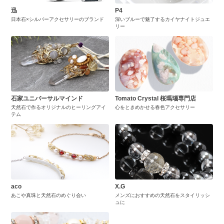
迅
P4
日本石×シルバーアクセサリーのブランド
深いブルーで魅了するカイヤナイトジュエ
リー
石家ユニバーサルマインド
Tomato Crystal 桜瑪瑙専門店
天然石で作るオリジナルのヒーリングアイ
心をときめかせる春色アクセサリー
テム
aco
X.G
あこや真珠と天然石のめぐり会い
メンズにおすすめの天然石をスタイリッシ
ュに