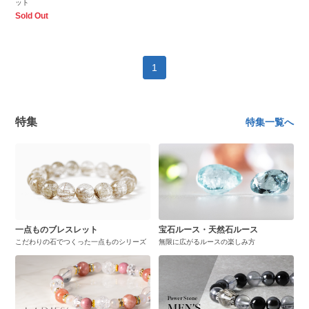
ット
Sold Out
1
特集
特集一覧へ
一点ものブレスレット
宝石ルース・天然石ルース
こだわりの石でつくった一点ものシリーズ
無限に広がるルースの楽しみ方