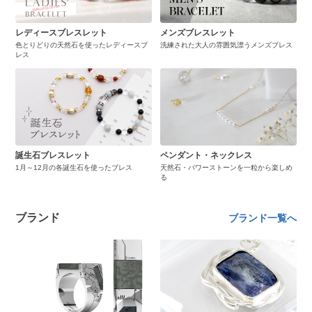
レディースブレスレット
メンズブレスレット
色とりどりの天然石を使ったレディースブ
洗練された大人の雰囲気漂うメンズブレス
レス
誕生石ブレスレット
ペンダント・ネックレス
1月～12月の各誕生石を使ったブレス
天然石・パワーストーンを一粒から楽しめ
る
ブランド
ブランド一覧へ