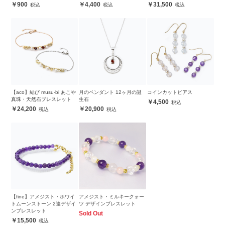
900
4,400
31,500
【aco】結び musu-bi あこや
月のペンダント 12ヶ月の誕
コインカットピアス
真珠・天然石ブレスレット
生石
4,500
24,200
20,900
【fine】アメジスト・ホワイ
アメジスト・ミルキークォー
トムーンストーン 2連デザイ
ツ デザインブレスレット
ンブレスレット
Sold Out
15,500