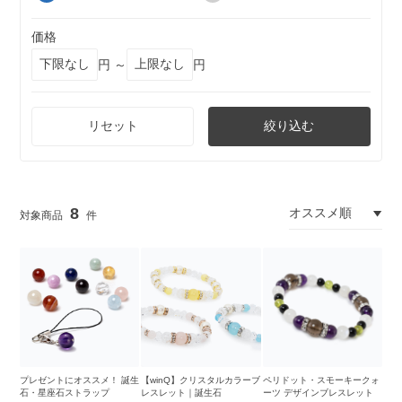
価格
円 ～
円
リセット
絞り込む
8
プレゼントにオススメ！ 誕生
【winQ】クリスタルカラーブ
ペリドット・スモーキークォ
石・星座石ストラップ
レスレット｜誕生石
ーツ デザインブレスレット