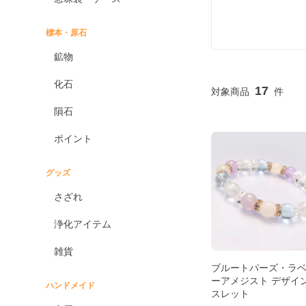
標本・原石
鉱物
化石
17
隕石
ポイント
グッズ
さざれ
浄化アイテム
雑貨
ブルートパーズ・ラ
ーアメジスト デザイ
ハンドメイド
スレット