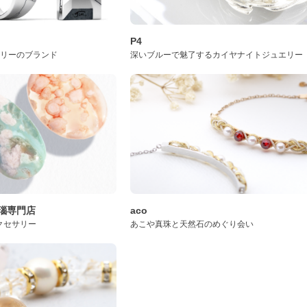
P4
サリーのブランド
深いブルーで魅了するカイヤナイトジュエリー
桜瑪瑙専門店
aco
クセサリー
あこや真珠と天然石のめぐり会い