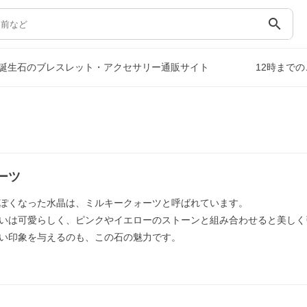
search
誕生石のブレスレット・アクセサリー通販サイト
12時まで
ーツ
ぽくなった水晶は、ミルキークォーツと呼ばれています。
いは可愛らしく、ピンクやイエローのストーンと組み合わせると美しく
い印象を与えるのも、この石の魅力です。