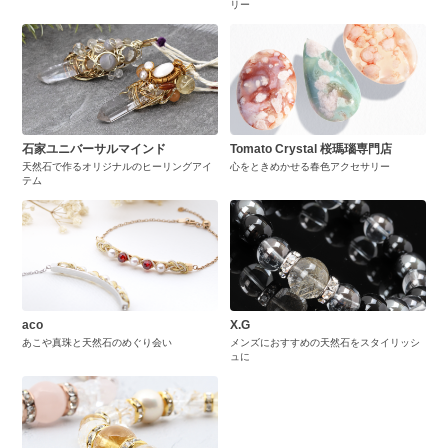
リー
石家ユニバーサルマインド
Tomato Crystal 桜瑪瑙専門店
天然石で作るオリジナルのヒーリングアイ
心をときめかせる春色アクセサリー
テム
aco
X.G
あこや真珠と天然石のめぐり会い
メンズにおすすめの天然石をスタイリッシ
ュに