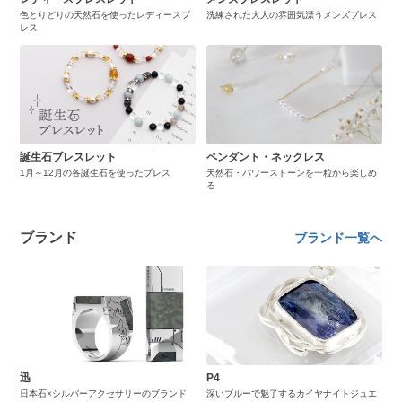
色とりどりの天然石を使ったレディースブ
洗練された大人の雰囲気漂うメンズブレス
レス
誕生石ブレスレット
ペンダント・ネックレス
1月～12月の各誕生石を使ったブレス
天然石・パワーストーンを一粒から楽しめ
る
ブランド
ブランド一覧へ
迅
P4
日本石×シルバーアクセサリーのブランド
深いブルーで魅了するカイヤナイトジュエ