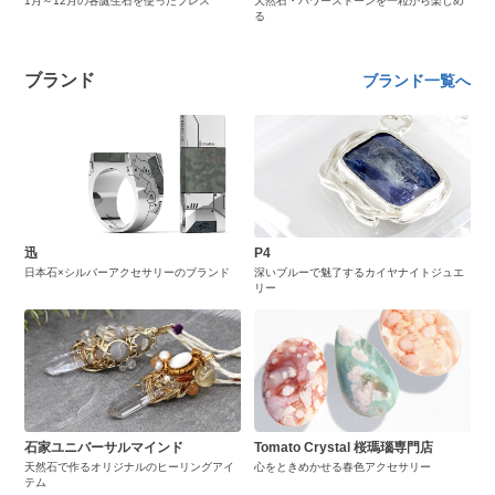
1月～12月の各誕生石を使ったブレス
天然石・パワーストーンを一粒から楽しめ
る
ブランド
ブランド一覧へ
迅
P4
日本石×シルバーアクセサリーのブランド
深いブルーで魅了するカイヤナイトジュエ
リー
石家ユニバーサルマインド
Tomato Crystal 桜瑪瑙専門店
天然石で作るオリジナルのヒーリングアイ
心をときめかせる春色アクセサリー
テム