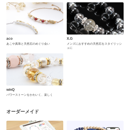
aco
X.G
あこや真珠と天然石のめぐり会い
メンズにおすすめの天然石をスタイリッシ
ュに
winQ
パワーストーンをかわいく、楽しく
オーダーメイド