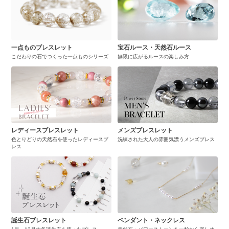
一点ものブレスレット
宝石ルース・天然石ルース
こだわりの石でつくった一点ものシリーズ
無限に広がるルースの楽しみ方
レディースブレスレット
メンズブレスレット
色とりどりの天然石を使ったレディースブ
洗練された大人の雰囲気漂うメンズブレス
レス
誕生石ブレスレット
ペンダント・ネックレス