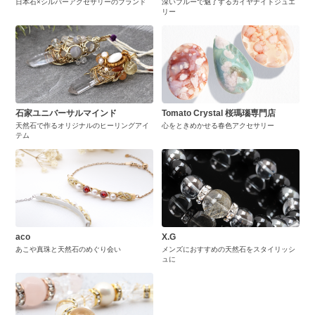
日本石×シルバーアクセサリーのブランド
深いブルーで魅了するカイヤナイトジュエ
リー
石家ユニバーサルマインド
Tomato Crystal 桜瑪瑙専門店
天然石で作るオリジナルのヒーリングアイ
心をときめかせる春色アクセサリー
テム
aco
X.G
あこや真珠と天然石のめぐり会い
メンズにおすすめの天然石をスタイリッシ
ュに