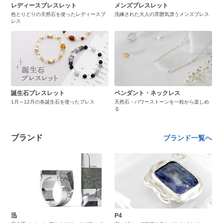
レディースブレスレット
メンズブレスレット
色とりどりの天然石を使ったレディースブ
洗練された大人の雰囲気漂うメンズブレス
レス
誕生石ブレスレット
ペンダント・ネックレス
1月～12月の各誕生石を使ったブレス
天然石・パワーストーンを一粒から楽しめ
る
ブランド
ブランド一覧へ
迅
P4