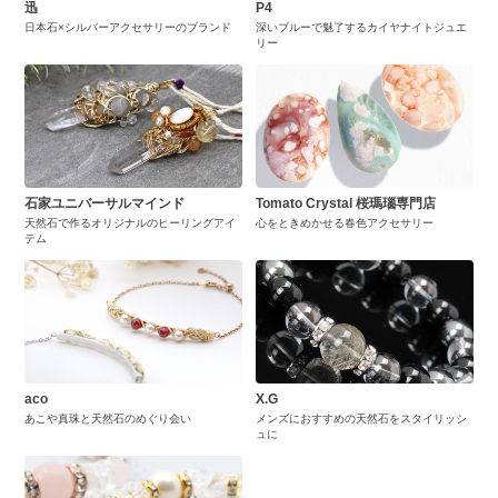
迅
P4
日本石×シルバーアクセサリーのブランド
深いブルーで魅了するカイヤナイトジュエ
リー
石家ユニバーサルマインド
Tomato Crystal 桜瑪瑙専門店
天然石で作るオリジナルのヒーリングアイ
心をときめかせる春色アクセサリー
テム
aco
X.G
あこや真珠と天然石のめぐり会い
メンズにおすすめの天然石をスタイリッシ
ュに