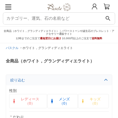
search
全商品（ホワイト，グランディディエライト）｜パワーストーンや誕生石のブレスレット・ア
クセサリー通販サイト
12時までのご注文で
最短翌日にお届け
10,000円以上のご注文で
送料無料
パスクル
ホワイト，グランディディエライト
全商品（ホワイト，グランディディエライト）
絞り込む
性別
レディース
メンズ
キッズ
（0）
（0）
（0）
こだわり