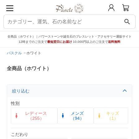
search
全商品（ホワイト）｜パワーストーンや誕生石のブレスレット・アクセサリー通販サイト
12時までのご注文で
最短翌日にお届け
10,000円以上のご注文で
送料無料
パスクル
ホワイト
全商品（ホワイト）
絞り込む
性別
レディース
メンズ
キッズ
（255）
（94）
（1）
こだわり