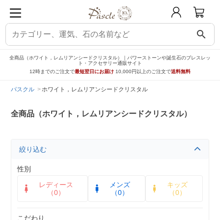
search
全商品（ホワイト，レムリアンシードクリスタル）｜パワーストーンや誕生石のブレスレッ
ト・アクセサリー通販サイト
12時までのご注文で
最短翌日にお届け
10,000円以上のご注文で
送料無料
パスクル
ホワイト，レムリアンシードクリスタル
全商品（ホワイト，レムリアンシードクリスタル）
絞り込む
性別
レディース
メンズ
キッズ
（0）
（0）
（0）
こだわり