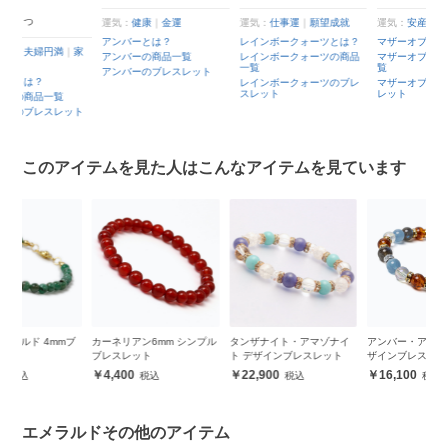
う
４大宝石の１つ
運気：
健康
｜
金運
運気：
仕事運
｜
願望成就
運
アンバーとは？
レインボークォーツとは？
マ
運気：
恋人・夫婦円満
｜
家
アンバーの商品一覧
レインボークォーツの商品
マ
庭円満
一覧
覧
アンバーのブレスレット
エメラルドとは？
レインボークォーツのブレ
マ
スレット
レ
エメラルドの商品一覧
エメラルドのブレスレット
このアイテムを見た人はこんなアイテムを見ています
ブ
カーネリアン6mm シンプル
タンザナイト・アマゾナイ
アンバー・アクアマリン デ
ア
ブレスレット
ト デザインブレスレット
ザインブレスレット
ザ
4,400
22,900
16,100
エメラルドその他のアイテム