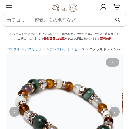
search
パワーストーンや誕生石ブレスレット、天然石アクセサリー等のブランド通販サイト
12時までのご注文で
最短翌日にお届け
10,000円以上のご注文で
送料無料
パスクル
アクセサリー
ブレスレット
ビーズ
エメラルド・アンバー 
1
/
3