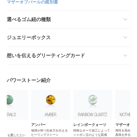
マザーオブパールの鑑別書
選べるゴム紐の種類
ジュエリーボックス
想いを伝えるグリーティングカード
パワーストーン紹介
5月誕生石
アンバー
レインボークォーツ
マ
エメラルド
地球が持つ生命力を伝える
特殊なオーラ加工によって
母
ヒーリングストーン
シャボン玉のような質感
真
クレオパトラも愛したとい