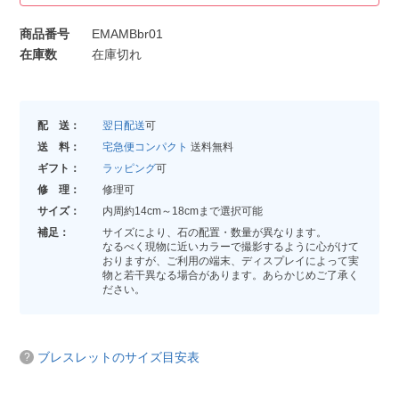
商品番号
EMAMBbr01
在庫数
在庫切れ
配 送：
翌日配送
可
送 料：
宅急便コンパクト
送料無料
ギフト：
ラッピング
可
修 理：
修理可
サイズ：
内周約14cm～18cmまで選択可能
補足：
サイズにより、石の配置・数量が異なります。
なるべく現物に近いカラーで撮影するように心がけて
おりますが、ご利用の端末、ディスプレイによって実
物と若干異なる場合があります。あらかじめご了承く
ださい。
ブレスレットのサイズ目安表