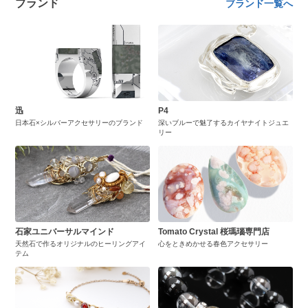
ブランド
ブランド一覧へ
迅
P4
日本石×シルバーアクセサリーのブランド
深いブルーで魅了するカイヤナイトジュエ
リー
石家ユニバーサルマインド
Tomato Crystal 桜瑪瑙専門店
天然石で作るオリジナルのヒーリングアイ
心をときめかせる春色アクセサリー
テム