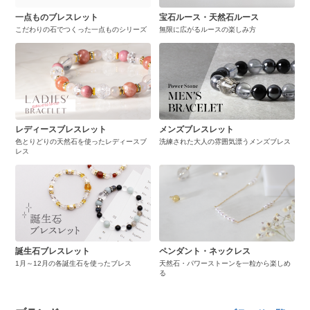
一点ものブレスレット
宝石ルース・天然石ルース
こだわりの石でつくった一点ものシリーズ
無限に広がるルースの楽しみ方
レディースブレスレット
メンズブレスレット
色とりどりの天然石を使ったレディースブ
洗練された大人の雰囲気漂うメンズブレス
レス
誕生石ブレスレット
ペンダント・ネックレス
1月～12月の各誕生石を使ったブレス
天然石・パワーストーンを一粒から楽しめ
る