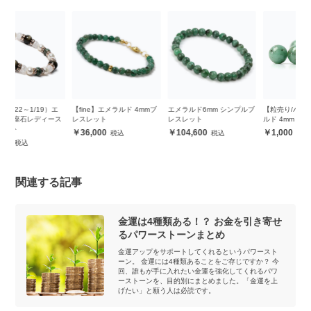
エ
【fine】エメラルド 4mmブ
エメラルド6mm シンプルブ
【粒売り/バラ売り】エメラ
【
ス
レスレット
レスレット
ルド 4mm
ル
36,000
104,600
1,000
関連する記事
金運は4種類ある！？ お金を引き寄せ
るパワーストーンまとめ
金運アップをサポートしてくれるというパワースト
ーン。 金運には4種類あることをご存じですか？ 今
回、誰もが手に入れたい金運を強化してくれるパワ
ーストーンを、目的別にまとめました。「金運を上
げたい」と願う人は必読です。