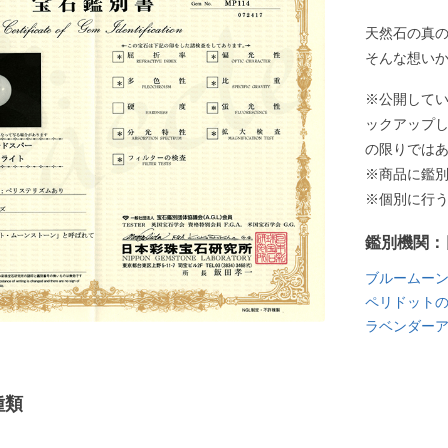
天然石の真
そんな想い
※公開して
ックアップ
の限りでは
※商品に鑑
※個別に行
鑑別機関：
ブルームー
ペリドット
ラベンダー
種類