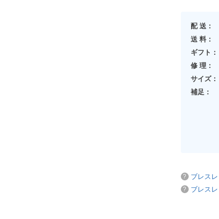
配 送：
送 料：
ギフト：
修 理：
サイズ：
補足：
ブレスレ
ブレスレ