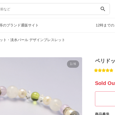
search
等のブランド通販サイト
12時まで
ット・淡水パール デザインブレスレット
ペリドッ
1
/
6
Sold Ou
商品番号