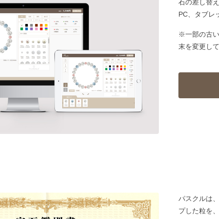
石の差し替
PC、タブレ
※一部の古
末を変更し
パスクルは
プした粒を