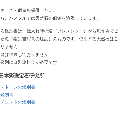
の美しさ・価値を提供したい。
から、パスクルでは天然石の価値を追及しています。
いる鑑別書は、仕入れ時の連（ブレスレット）から無作為でピ
した粒（鑑別書写真の現品）のものです。使用する天然石はこ
ありません
別書は付属しておりません
う鑑別には別途料金が必要です
日本彩珠宝石研究所
ンストーンの鑑別書
の鑑別書
アメジストの鑑別書