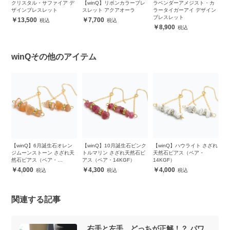
クリスタル・サファイア デ
【winQ】リボンカラーブレ
ラベンダーアメジスト・カ
ア
ット
ザインブレスレット
スレット アクアオーラ
ラータイガーアイ デザイン
ザ
ブレスレット
13,500
7,700
8,900
winQその他のアイテム
ざれ
【winQ】6月誕生石オレン
【winQ】10月誕生石ピンク
【winQ】ハウライト さざれ
【
ジムーンストーン さざれ天
トルマリン さざれ天然石ピ
天然石ピアス（ペア・
ー
然石ピアス（ペア・
アス（ペア・14KGF）
14KGF）
（
14KGF）
4,000
4,300
4,000
関連する記事
右手と左手、どっちが正解！？ パワ