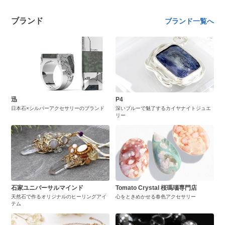
ブランド
ブランド一覧へ
迅
P4
日本石×シルバーアクセサリーのブランド
深いブルーで魅了するカイヤナイトジュエ
リー
石家ユニバーサルマインド
Tomato Crystal 桜瑪瑙専門店
天然石で作るオリジナルのヒーリングアイ
心をときめかせる春色アクセサリー
テム