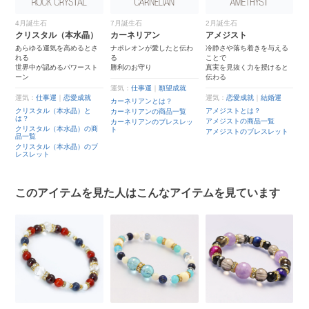
4月誕生石
7月誕生石
2月誕生石
マ
クリスタル（本水晶）
カーネリアン
アメジスト
わ
母
真
あらゆる運気を高めるとさ
ナポレオンが愛したと伝わ
冷静さや落ち着きを与える
れる
る
ことで
世界中が認めるパワースト
勝利のお守り
真実を見抜く力を授けると
運
ーン
伝わる
マ
運気：
仕事運
｜
願望成就
マ
運気：
仕事運
｜
恋愛成就
運気：
恋愛成就
｜
結婚運
覧
一
カーネリアンとは？
マ
クリスタル（本水晶）と
アメジストとは？
カーネリアンの商品一覧
レ
は？
ス
アメジストの商品一覧
カーネリアンのブレスレッ
クリスタル（本水晶）の商
ト
アメジストのブレスレット
品一覧
クリスタル（本水晶）のブ
レスレット
このアイテムを見た人はこんなアイテムを見ています