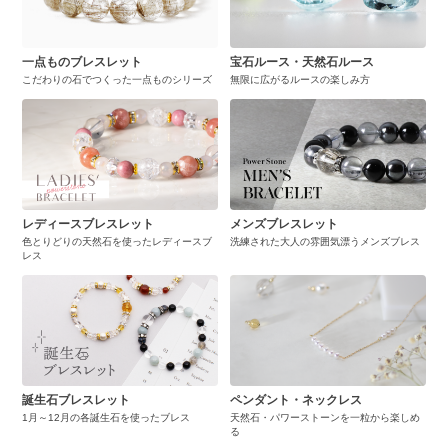
一点ものブレスレット
宝石ルース・天然石ルース
こだわりの石でつくった一点ものシリーズ
無限に広がるルースの楽しみ方
レディースブレスレット
メンズブレスレット
色とりどりの天然石を使ったレディースブ
洗練された大人の雰囲気漂うメンズブレス
レス
誕生石ブレスレット
ペンダント・ネックレス
1月～12月の各誕生石を使ったブレス
天然石・パワーストーンを一粒から楽しめ
る