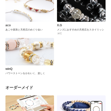
aco
X.G
あこや真珠と天然石のめぐり会い
メンズにおすすめの天然石をスタイリッシ
ュに
winQ
パワーストーンをかわいく、楽しく
オーダーメイド