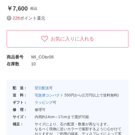
7,600
税込
228
ポイント還元
お気に入りに入れる
商品番号
WI_CObr08
在庫数
10
配 送：
翌日配送
可
送 料：
宅急便コンパクト
550円から(1万円以上で送料無料)
ギフト：
ラッピング
可
修 理：
修理可
サイズ：
内周約14cm～17cmまで選択可能
補足：
サイズにより、石の配置・数量が異なります。
なるべく現物に近いカラーで撮影するように心がけて
おりますが、ご利用の端末、ディスプレイによって実