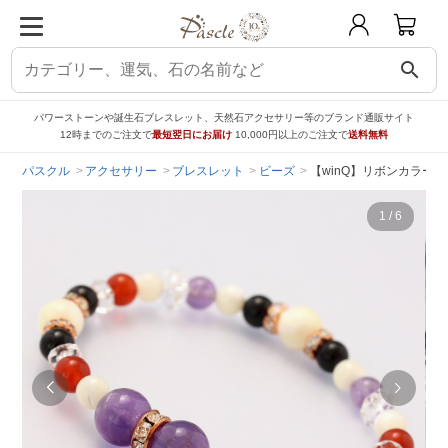
search
パワーストーンや誕生石ブレスレット、天然石アクセサリー等のブランド通販サイト
12時までのご注文で
最短翌日にお届け
10,000円以上のご注文で
送料無料
パスクル
アクセサリー
ブレスレット
ビーズ
【winQ】リボンカラー
1
/
6