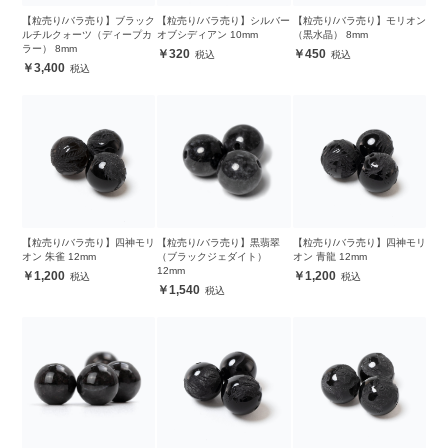
【粒売り/バラ売り】ブラック
【粒売り/バラ売り】シルバー
【粒売り/バラ売り】モリオン
ルチルクォーツ（ディープカ
オブシディアン 10mm
（黒水晶） 8mm
ラー） 8mm
320
450
3,400
【粒売り/バラ売り】四神モリ
【粒売り/バラ売り】黒翡翠
【粒売り/バラ売り】四神モリ
オン 朱雀 12mm
（ブラックジェダイト）
オン 青龍 12mm
12mm
1,200
1,200
1,540