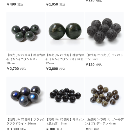
120
490
1,050
【粒売り/バラ売り】神居古潭
【粒売り/バラ売り】神居古潭
【粒売り/バラ売り】ラバスト
石（カムイコタンセキ）
石（カムイコタンセキ）織部
ーン 8mm
10mm
12mm
120
2,700
3,600
【粒売り/バラ売り】ブラック
【粒売り/バラ売り】モリオン
【粒売り/バラ売り】ゴールデ
ラブラドライト 10mm
（黒水晶） 6mm
ンオブシディアン 4mm
3,300
300
60