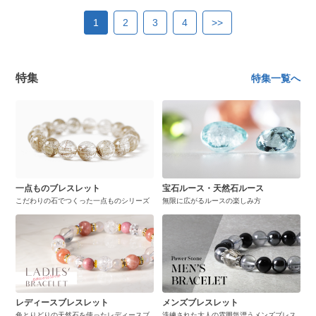
1
2
3
4
>>
特集
特集一覧へ
一点ものブレスレット
宝石ルース・天然石ルース
こだわりの石でつくった一点ものシリーズ
無限に広がるルースの楽しみ方
レディースブレスレット
メンズブレスレット
色とりどりの天然石を使ったレディースブ
洗練された大人の雰囲気漂うメンズブレス