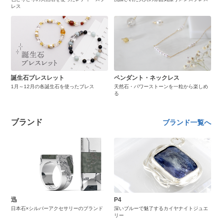
レス
誕生石ブレスレット
ペンダント・ネックレス
1月～12月の各誕生石を使ったブレス
天然石・パワーストーンを一粒から楽しめ
る
ブランド
ブランド一覧へ
迅
P4
日本石×シルバーアクセサリーのブランド
深いブルーで魅了するカイヤナイトジュエ
リー