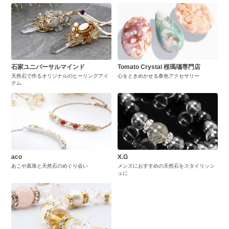
石家ユニバーサルマインド
Tomato Crystal 桜瑪瑙専門店
天然石で作るオリジナルのヒーリングアイ
心をときめかせる春色アクセサリー
テム
aco
X.G
あこや真珠と天然石のめぐり会い
メンズにおすすめの天然石をスタイリッシ
ュに