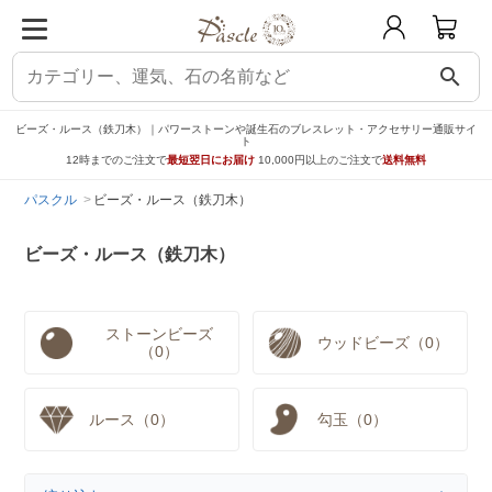
search
ビーズ・ルース（鉄刀木）｜パワーストーンや誕生石のブレスレット・アクセサリー通販サイ
ト
12時までのご注文で
最短翌日にお届け
10,000円以上のご注文で
送料無料
パスクル
ビーズ・ルース（鉄刀木）
ビーズ・ルース（鉄刀木）
ストーンビーズ
ウッドビーズ（0）
（0）
ルース（0）
勾玉（0）