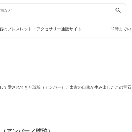
search
石のブレスレット・アクセサリー通販サイト
12時まで
して愛されてきた琥珀（アンバー）。太古の自然が生み出したこの宝石
ス（アンバー／琥珀）