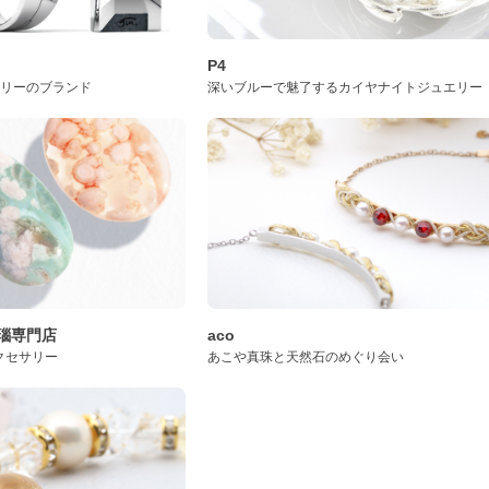
P4
サリーのブランド
深いブルーで魅了するカイヤナイトジュエリー
桜瑪瑙専門店
aco
クセサリー
あこや真珠と天然石のめぐり会い