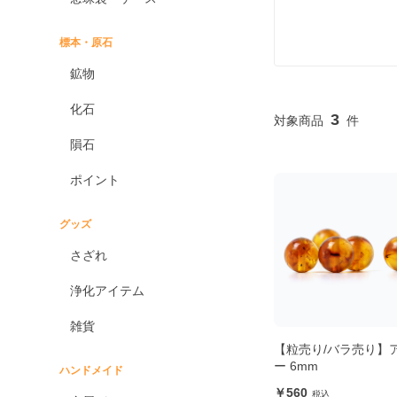
標本・原石
鉱物
化石
3
隕石
ポイント
グッズ
さざれ
浄化アイテム
雑貨
【粒売り/バラ売り】
ー 6mm
ハンドメイド
560