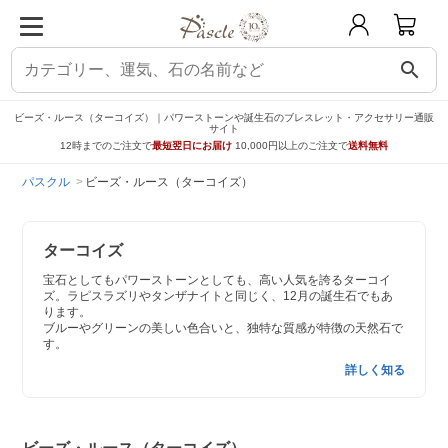
search
ビーズ・ルース（ターコイズ）｜パワーストーンや誕生石のブレスレット・アクセサリー通販
サイト
12時までのご注文で
最短翌日にお届け
10,000円以上のご注文で
送料無料
パスクル
ビーズ・ルース（ターコイズ）
ターコイズ
宝石としてもパワーストーンとしても、高い人気を誇るターコイ
ズ。ラピスラズリやタンザナイトと同じく、12月の誕生石でもあ
ります。
ブルーやグリーンの美しい色合いと、独特な質感が特徴の天然石で
す。
詳しく知る