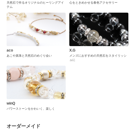
天然石で作るオリジナルのヒーリングアイ
心をときめかせる春色アクセサリー
テム
aco
X.G
あこや真珠と天然石のめぐり会い
メンズにおすすめの天然石をスタイリッシ
ュに
winQ
パワーストーンをかわいく、楽しく
オーダーメイド