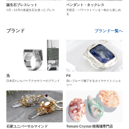
誕生石ブレスレット
ペンダント・ネックレス
1月～12月の各誕生石を使ったブレス
天然石・パワーストーンを一粒から楽しめ
る
ブランド
ブランド一覧へ
迅
P4
日本石×シルバーアクセサリーのブランド
深いブルーで魅了するカイヤナイトジュエ
リー
石家ユニバーサルマインド
Tomato Crystal 桜瑪瑙専門店