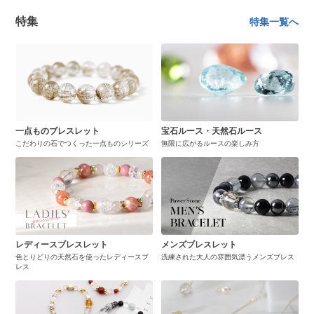
特集
特集一覧へ
一点ものブレスレット
宝石ルース・天然石ルース
こだわりの石でつくった一点ものシリーズ
無限に広がるルースの楽しみ方
レディースブレスレット
メンズブレスレット
色とりどりの天然石を使ったレディースブ
洗練された大人の雰囲気漂うメンズブレス
レス