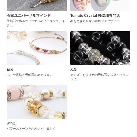
石家ユニバーサルマインド
Tomato Crystal 桜瑪瑙専門店
天然石で作るオリジナルのヒーリングアイ
心をときめかせる春色アクセサリー
テム
aco
X.G
あこや真珠と天然石のめぐり会い
メンズにおすすめの天然石をスタイリッシ
ュに
winQ
パワーストーンをかわいく、楽しく