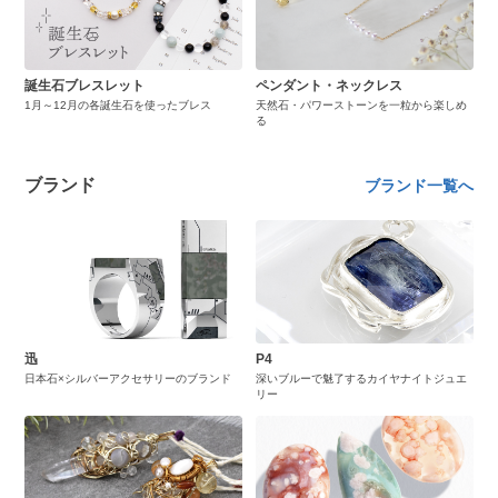
誕生石ブレスレット
ペンダント・ネックレス
1月～12月の各誕生石を使ったブレス
天然石・パワーストーンを一粒から楽しめ
る
ブランド
ブランド一覧へ
迅
P4
日本石×シルバーアクセサリーのブランド
深いブルーで魅了するカイヤナイトジュエ
リー