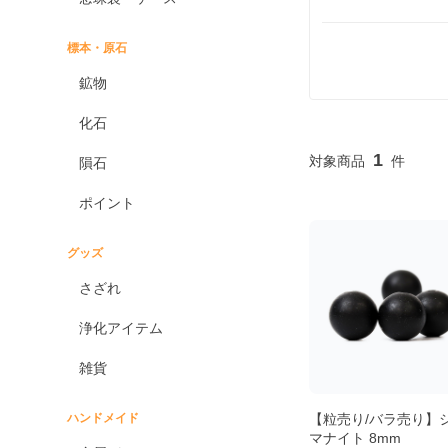
標本・原石
鉱物
化石
1
隕石
ポイント
グッズ
さざれ
浄化アイテム
雑貨
ハンドメイド
【粒売り/バラ売り】
マナイト 8mm