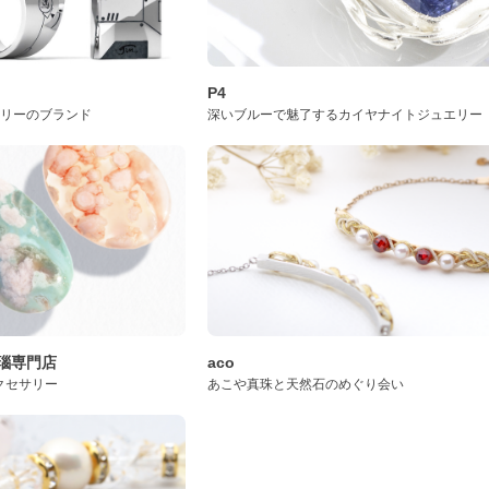
P4
サリーのブランド
深いブルーで魅了するカイヤナイトジュエリー
桜瑪瑙専門店
aco
クセサリー
あこや真珠と天然石のめぐり会い