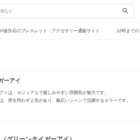
search
や誕生石のブレスレット・アクセサリー通販サイト
12時まで
ガーアイ
アイは、カジュアルで親しみやすい雰囲気が魅力です。
は、男女問わず人気があり、幅広いシーンで活躍するカラーです。
ス（グリーンタイガーアイ）