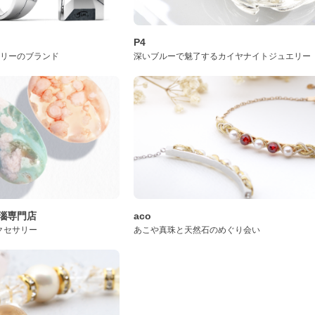
P4
サリーのブランド
深いブルーで魅了するカイヤナイトジュエリー
桜瑪瑙専門店
aco
クセサリー
あこや真珠と天然石のめぐり会い