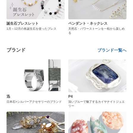
誕生石ブレスレット
ペンダント・ネックレス
1月～12月の各誕生石を使ったブレス
天然石・パワーストーンを一粒から楽しめ
る
ブランド
ブランド一覧へ
迅
P4
日本石×シルバーアクセサリーのブランド
深いブルーで魅了するカイヤナイトジュエ
リー