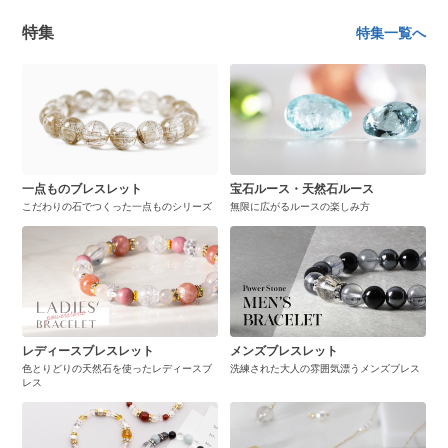
特集
特集一覧へ
一点ものブレスレット
宝石ルース・天然石ルース
こだわりの石でつくった一点ものシリーズ
無限に広がるルースの楽しみ方
レディースブレスレット
メンズブレスレット
色とりどりの天然石を使ったレディースブ
洗練された大人の雰囲気漂うメンズブレス
レス