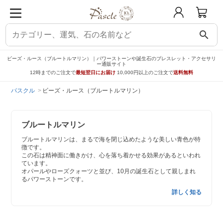
search
ビーズ・ルース（ブルートルマリン）｜パワーストーンや誕生石のブレスレット・アクセサリ
ー通販サイト
12時までのご注文で
最短翌日にお届け
10,000円以上のご注文で
送料無料
パスクル
ビーズ・ルース（ブルートルマリン）
ブルートルマリン
ブルートルマリンは、まるで海を閉じ込めたような美しい青色が特
徴です。
この石は精神面に働きかけ、心を落ち着かせる効果があるといわれ
ています。
オパールやローズクォーツと並び、10月の誕生石として親しまれ
るパワーストーンです。
詳しく知る