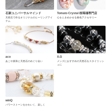
石家ユニバーサルマインド
Tomato Crystal 桜瑪瑙専門店
天然石で作るオリジナルのヒーリングアイ
心をときめかせる春色アクセサリー
テム
aco
X.G
あこや真珠と天然石のめぐり会い
メンズにおすすめの天然石をスタイリッシ
ュに
winQ
パワーストーンをかわいく、楽しく