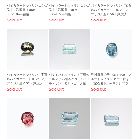
バイカラートルマリン コンゴ
バイカラートルマリン コンゴ
バイカラートルマリン（宝石
民主共和国産 1.06ct
民主共和国産 1.06ct
名バイカラー・トルマリン）
5.8×5.8mm前後
5.9×4.7mm前後
ブラジル産 0.56ct 識別済
7.3×3.3mm前後
Sold Out
Sold Out
Sold Out
バイカラートルマリン（宝石
パライバトルマリン（宝石名
甲州貴石切子Plus Three ブ
名バイカラー・トルマリン）
トルマリン/別名パライバ・ト
ルートルマリン カード付き
ブラジル産 0.37ct 識別済
ルマリン）モザンビーク産
（宝石名トルマリン）ブラジ
5.1×3.9mm前後
0.89ct 識別済8.4x4.5mm前後
ル産 1.31ct 識別済
Sold Out
Sold Out
Sold Out
9.0x7.0mm前後