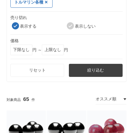
トルマリン各種
売り切れ
表示する
表示しない
価格
円 ～
円
リセット
絞り込む
65