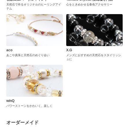
天然石で作るオリジナルのヒーリングアイ
心をときめかせる春色アクセサリー
テム
aco
X.G
あこや真珠と天然石のめぐり会い
メンズにおすすめの天然石をスタイリッシ
ュに
winQ
パワーストーンをかわいく、楽しく
オーダーメイド