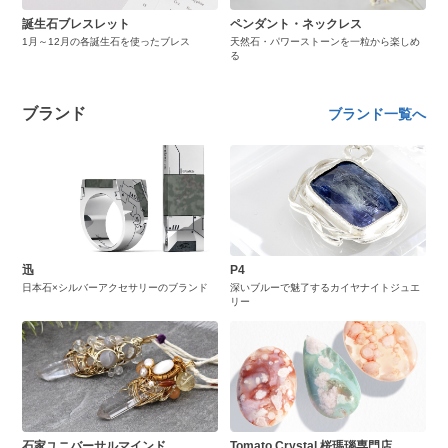
誕生石ブレスレット
ペンダント・ネックレス
1月～12月の各誕生石を使ったブレス
天然石・パワーストーンを一粒から楽しめ
る
ブランド
ブランド一覧へ
迅
P4
日本石×シルバーアクセサリーのブランド
深いブルーで魅了するカイヤナイトジュエ
リー
石家ユニバーサルマインド
Tomato Crystal 桜瑪瑙専門店