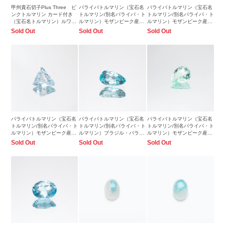
甲州貴石切子Plus Three ピ
パライバトルマリン（宝石名
パライバトルマリン（宝石名
ンクトルマリン カード付き
トルマリン/別名パライバ・ト
トルマリン/別名パライバ・ト
（宝石名トルマリン）ルワン
ルマリン）モザンビーク産
ルマリン）モザンビーク産
ダ産 1.43ct 識別済
1.02ct 識別済7.8x4.2mm前後
0.77ct 識別済8.1x4.0mm前後
Sold Out
Sold Out
Sold Out
7.4x6.8mm前後
パライバトルマリン（宝石名
パライバトルマリン（宝石名
パライバトルマリン（宝石名
トルマリン/別名パライバ・ト
トルマリン/別名パライバ・ト
トルマリン/別名パライバ・ト
ルマリン）モザンビーク産
ルマリン）ブラジル・パライ
ルマリン）モザンビーク産
0.79ct 識別済7.4x6.7mm前後
バ州バターリャ鉱山産 0.13ct
0.88ct 識別済7.7x5.8mm前後
Sold Out
Sold Out
Sold Out
識別済4.3x2.5mm前後