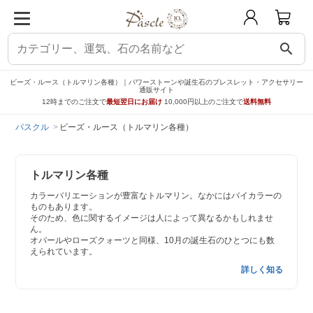
search
ビーズ・ルース（トルマリン各種）｜パワーストーンや誕生石のブレスレット・アクセサリー
通販サイト
12時までのご注文で
最短翌日にお届け
10,000円以上のご注文で
送料無料
パスクル
ビーズ・ルース（トルマリン各種）
トルマリン各種
カラーバリエーションが豊富なトルマリン。なかにはバイカラーの
ものもあります。
そのため、色に関するイメージは人によって異なるかもしれませ
ん。
オパールやローズクォーツと同様、10月の誕生石のひとつにも数
えられています。
詳しく知る