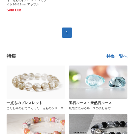
【一点もの】ルース アンモラ
イト16×19mm アップル
Sold Out
1
特集
特集一覧へ
一点ものブレスレット
宝石ルース・天然石ルース
こだわりの石でつくった一点ものシリーズ
無限に広がるルースの楽しみ方