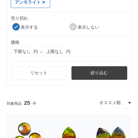
アンモライト
売り切れ
表示する
表示しない
価格
円 ～
円
リセット
絞り込む
25