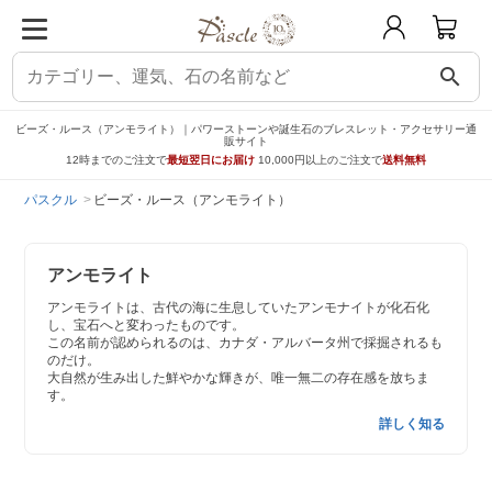
search
ビーズ・ルース（アンモライト）｜パワーストーンや誕生石のブレスレット・アクセサリー通
販サイト
12時までのご注文で
最短翌日にお届け
10,000円以上のご注文で
送料無料
パスクル
ビーズ・ルース（アンモライト）
アンモライト
アンモライトは、古代の海に生息していたアンモナイトが化石化
し、宝石へと変わったものです。
この名前が認められるのは、カナダ・アルバータ州で採掘されるも
のだけ。
大自然が生み出した鮮やかな輝きが、唯一無二の存在感を放ちま
す。
詳しく知る