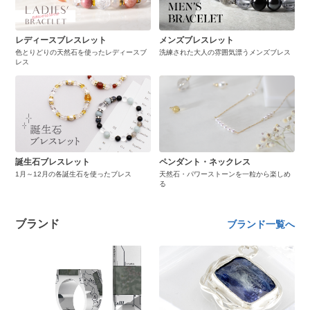
レディースブレスレット
メンズブレスレット
色とりどりの天然石を使ったレディースブ
洗練された大人の雰囲気漂うメンズブレス
レス
誕生石ブレスレット
ペンダント・ネックレス
1月～12月の各誕生石を使ったブレス
天然石・パワーストーンを一粒から楽しめ
る
ブランド
ブランド一覧へ