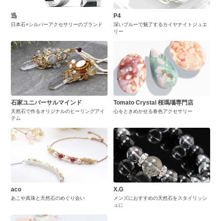
迅
P4
日本石×シルバーアクセサリーのブランド
深いブルーで魅了するカイヤナイトジュエ
リー
石家ユニバーサルマインド
Tomato Crystal 桜瑪瑙専門店
天然石で作るオリジナルのヒーリングアイ
心をときめかせる春色アクセサリー
テム
aco
X.G
あこや真珠と天然石のめぐり会い
メンズにおすすめの天然石をスタイリッシ
ュに