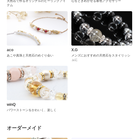
天然石で作るオリジナルのヒーリングアイ
心をときめかせる春色アクセサリー
テム
aco
X.G
あこや真珠と天然石のめぐり会い
メンズにおすすめの天然石をスタイリッシ
ュに
winQ
パワーストーンをかわいく、楽しく
オーダーメイド