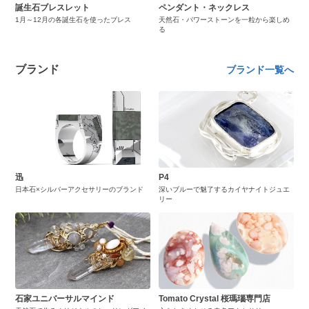
誕生石ブレスレット
ペンダント・ネックレス
1月～12月の各誕生石を使ったブレス
天然石・パワーストーンを一粒から楽しめ
る
ブランド
ブランド一覧へ
迅
P4
日本石×シルバーアクセサリーのブランド
深いブルーで魅了するカイヤナイトジュエ
リー
石家ユニバーサルマインド
Tomato Crystal 桜瑪瑙専門店