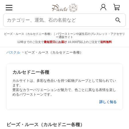
search
ビーズ・ルース（カルセドニー各種）｜パワーストーンや誕生石のブレスレット・アクセサリ
ー通販サイト
12時までのご注文で
最短翌日にお届け
10,000円以上のご注文で
送料無料
パスクル
ビーズ・ルース（カルセドニー各種）
カルセドニー各種
カルサイトは、多彩な色合いを持つ鉱物グループとして知られてい
ます。
豊富なカラーバリエーションが魅力で、色ごとに異なる表情を楽し
めるパワーストーンです。
詳しく知る
ビーズ・ルース（カルセドニー各種）