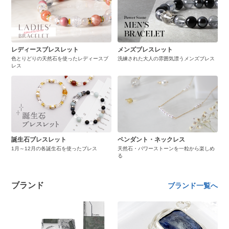
レディースブレスレット
メンズブレスレット
色とりどりの天然石を使ったレディースブ
洗練された大人の雰囲気漂うメンズブレス
レス
誕生石ブレスレット
ペンダント・ネックレス
1月～12月の各誕生石を使ったブレス
天然石・パワーストーンを一粒から楽しめ
る
ブランド
ブランド一覧へ