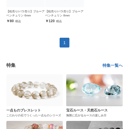
【粒売り/バラ売り】ブルーア
【粒売り/バラ売り】ブルーア
ベンチュリン 6mm
ベンチュリン 8mm
80
120
1
特集
特集一覧へ
一点ものブレスレット
宝石ルース・天然石ルース
こだわりの石でつくった一点ものシリーズ
無限に広がるルースの楽しみ方