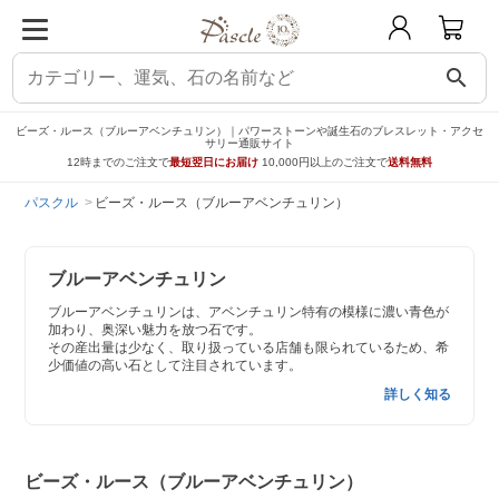
search
ビーズ・ルース（ブルーアベンチュリン）｜パワーストーンや誕生石のブレスレット・アクセ
サリー通販サイト
12時までのご注文で
最短翌日にお届け
10,000円以上のご注文で
送料無料
パスクル
ビーズ・ルース（ブルーアベンチュリン）
ブルーアベンチュリン
ブルーアベンチュリンは、アベンチュリン特有の模様に濃い青色が
加わり、奥深い魅力を放つ石です。
その産出量は少なく、取り扱っている店舗も限られているため、希
少価値の高い石として注目されています。
詳しく知る
ビーズ・ルース（ブルーアベンチュリン）