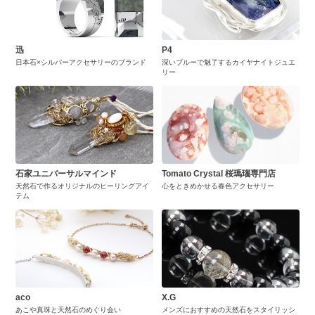
迅
P4
日本石×シルバーアクセサリーのブランド
深いブルーで魅了するカイヤナイトジュエ
リー
石家ユニバーサルマインド
Tomato Crystal 桜瑪瑙専門店
天然石で作るオリジナルのヒーリングアイ
心をときめかせる春色アクセサリー
テム
aco
X.G
あこや真珠と天然石のめぐり会い
メンズにおすすめの天然石をスタイリッシ