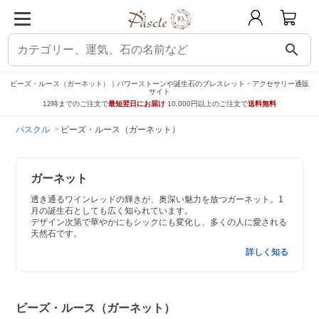
search
ビーズ・ルース（ガーネット）｜パワーストーンや誕生石のブレスレット・アクセサリー通販
サイト
12時までのご注文で
最短翌日にお届け
10,000円以上のご注文で
送料無料
パスクル
ビーズ・ルース（ガーネット）
ガーネット
透き通るワインレッドの輝きが、奥深い魅力を放つガーネット。1
月の誕生石としても広く知られています。
デザイン次第で華やかにもシックにも変化し、多くの人に愛される
天然石です。
詳しく知る
ビーズ・ルース（ガーネット）