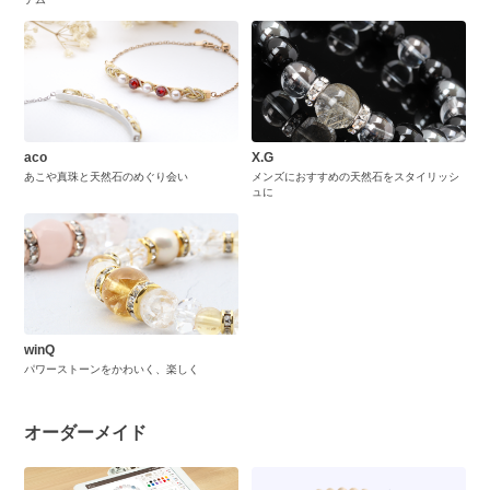
aco
X.G
あこや真珠と天然石のめぐり会い
メンズにおすすめの天然石をスタイリッシ
ュに
winQ
パワーストーンをかわいく、楽しく
オーダーメイド