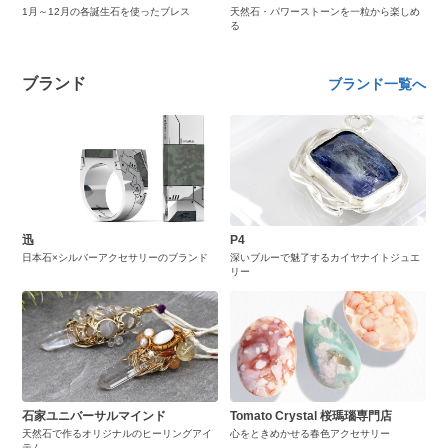
1月～12月の各誕生石を使ったブレス
天然石・パワーストーンを一粒から楽しめ
る
ブランド
ブランド一覧へ
迅
P4
日本石×シルバーアクセサリーのブランド
深いブルーで魅了するカイヤナイトジュエ
リー
石家ユニバーサルマインド
Tomato Crystal 桜瑪瑙専門店
天然石で作るオリジナルのヒーリングアイ
心をときめかせる春色アクセサリー
テム