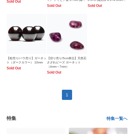
Sold Out
済 5.1×5.1mm前後
後
Sold Out
Sold Out
【粒売り/バラ売り】ガーネッ
【切り売り/5cm単位】天然石
ト（ダークカラー） 10mm
さざれビーズ ガーネット
（4mm～7mm）
Sold Out
Sold Out
1
特集
特集一覧へ