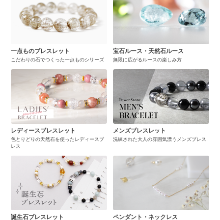
一点ものブレスレット
宝石ルース・天然石ルース
こだわりの石でつくった一点ものシリーズ
無限に広がるルースの楽しみ方
レディースブレスレット
メンズブレスレット
色とりどりの天然石を使ったレディースブ
洗練された大人の雰囲気漂うメンズブレス
レス
誕生石ブレスレット
ペンダント・ネックレス