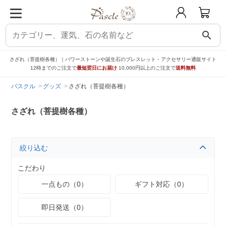
search
さざれ（菩提樹各種）｜パワーストーンや誕生石のブレスレット・アクセサリー通販サイト
12時までのご注文で
最短翌日にお届け
10,000円以上のご注文で
送料無料
パスクル
グッズ
さざれ（菩提樹各種）
さざれ（菩提樹各種）
絞り込む
こだわり
一点もの（0）
ギフト対応（0）
即日発送（0）