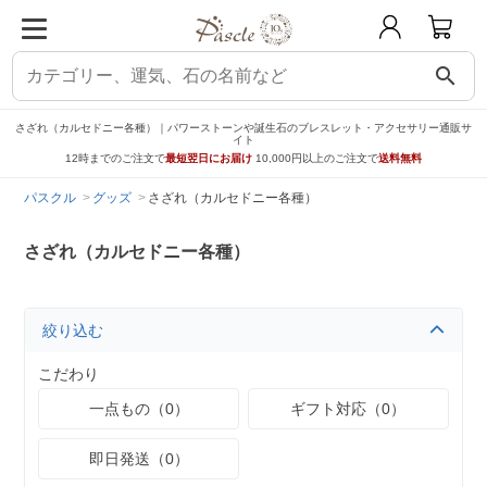
search
さざれ（カルセドニー各種）｜パワーストーンや誕生石のブレスレット・アクセサリー通販サ
イト
12時までのご注文で
最短翌日にお届け
10,000円以上のご注文で
送料無料
パスクル
グッズ
さざれ（カルセドニー各種）
さざれ（カルセドニー各種）
絞り込む
こだわり
一点もの（0）
ギフト対応（0）
即日発送（0）